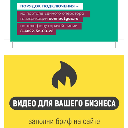
Зарядка со стражем порядка объединила детей в
«Чайке»
7 Авг 2026 18:02
468
В Нило-Столобенской пустыни началась
реставрация фасада исторической
Крестовоздвиженской церкви
7 Авг 2026 18:01
322
День арбуза отметили ребята в Андреапольском
Доме культуры
7 Авг 2026 17:02
360
Названы первые победители программы «Земский
работник культуры» в Тверской области