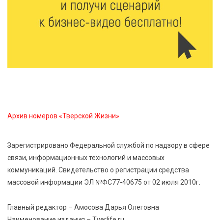
7 Авг 2026 16:32
609
Без прав и лицензий: итоги проверки таксистов в
Твери
7 Авг 2026 16:02
570
Сладкая программа в Твери: дегустация мёда и
рассказ о жизни пчёл
7 Авг 2026 15:41
296
Архив номеров «Тверской Жизни»
Открыт набор на программу амбассадоров для
студентов российских вузов
Зарегистрировано Федеральной службой по надзору в сфере
связи, информационных технологий и массовых
7 Авг 2026 15:37
276
коммуникаций. Свидетельство о регистрации средства
Жителям Тверской области напомнили об
массовой информации ЭЛ №ФС77-40675 от 02 июля 2010г.
опасности домашних заготовок
Главный редактор – Амосова Дарья Олеговна
7 Авг 2026 15:32
352
Наименование издания – Tverlife.ru