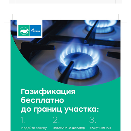
Социальный фонд РФ представил актуальные
данные о численности пенсионеров
7 Авг 2026 20:02
309
Как питаться, чтобы мозг работал лучше:
рекомендации фитнес ‑ специалиста Александра
Семина
7 Авг 2026 19:02
316
Ботанические лаборатории в школах: Тверская
область запускает масштабный экопроект
7 Авг 2026 18:52
645
В Ржеве чествовали работников строительной
отрасли
7 Авг 2026 18:10
196