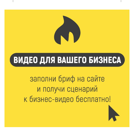
Объем выдачи ипотеки в России вырос на 38%
6 Авг 2026 16:01
255
Калининские футболисты представят Тверскую
область на всероссийском марафоне «Земля
спорта»
6 Авг 2026 15:48
581
Голубев проверил школы и детсады Зубцова к 1
сентября
6 Авг 2026 15:01
325
От Твери до Москвы: выставка художника
Владимира Васильева о героях СВО проходит в РГБ
6 Авг 2026 14:55
300
В Твери создали соединения для кормовых