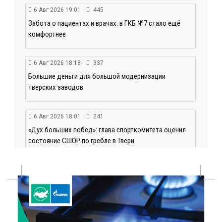
6 Авг 2026 19:01
445
Забота о пациентах и врачах: в ГКБ №7 стало ещё
комфортнее
6 Авг 2026 18:18
337
Большие деньги для большой модернизации
тверских заводов
6 Авг 2026 18:01
241
«Дух больших побед»: глава спорткомитета оценил
состояние СШОР по гребле в Твери
6 Авг 2026 17:01
297
День рождения Светофора: в детском саду № 6
прошел необычный урок безопасности