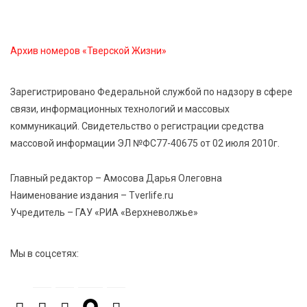
добавок, повышающие продуктивность
сельхозживотных
Архив номеров «Тверской Жизни»
6 Авг 2026 14:01
298
Мультфильм своими руками: в Твери дети сняли
Зарегистрировано Федеральной службой по надзору в сфере
ленту по мотивам басни «Карась»
связи, информационных технологий и массовых
коммуникаций. Свидетельство о регистрации средства
6 Авг 2026 13:38
428
массовой информации ЭЛ №ФС77-40675 от 02 июля 2010г.
Виталий Королев: Тверская область станет
спортивной столицей России
Главный редактор – Амосова Дарья Олеговна
Наименование издания – Tverlife.ru
Учредитель – ГАУ «РИА «Верхневолжье»
Мы в соцсетях: