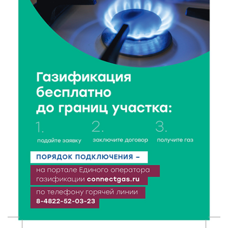
6 Авг 2026 16:41
471
В Твери пройдёт дополнительный день приёма в
колледжи
6 Авг 2026 16:37
281
Исследование: ежемесячная смена категорий
кешбэка создает волны спроса
6 Авг 2026 16:28
432
Тверские «Романтики» покорили Витебск своей
хореографией
6 Авг 2026 16:08
519
Виталий Королев наградил строителей и
анонсировал новые проекты
6 Авг 2026 16:02
232