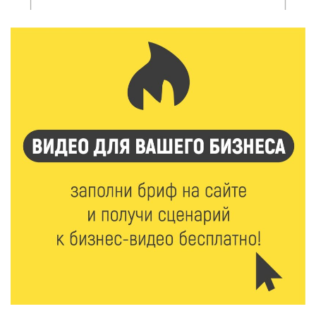
обучение в УМЦ «Авангард» при ВУЦ ТвГТУ
5 Авг 2026 15:02
318
От детских зон до полётов на шарах: в парке
«Гришкино» готовят масштабный праздник
5 Авг 2026 14:44
206
Россияне полюбили «раскладушки» и «книжки»
5 Авг 2026 14:32
294
Топ-4 направлений: какие специальности стали
самыми популярными у абитуриентов в 2026 году
5 Авг 2026 14:02
967
В Введенской церкви Торжка завершился важный
этап реставрации