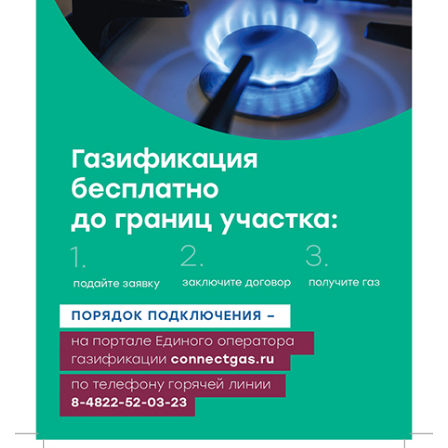
«Зарядка со стражем порядка»: как в Нелидово
приобщают детей к здоровому образу жизни
5 Авг 2026 16:02
262
Спорт и дисциплина: транспортные полицейские
Вышнего Волочка провели зарядку для школьников
5 Авг 2026 15:56
392
Виталий Королев дал старт новым туристическим
проектам в регионе
5 Авг 2026 15:32
283
В Калининском округе отметят День
физкультурника масштабной Спартакиадой
5 Авг 2026 15:25
227
Около 2300 учащихся школ и колледжей прошли