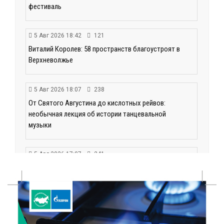
фестиваль
5 Авг 2026 18:42
121
Виталий Королев: 58 пространств благоустроят в
Верхневолжье
5 Авг 2026 18:07
238
От Святого Августина до кислотных рейвов:
необычная лекция об истории танцевальной
музыки
5 Авг 2026 17:07
241
Завершается обустройство трассы
Витязи — Духовщина — Белый — Нелидово в
Тверской области
5 Авг 2026 16:32
295