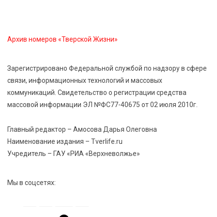
5 Авг 2026 13:32
346
Строки, согревающие сердце»: тверские поэты
Архив номеров «Тверской Жизни»
передали сборники стихов в зону СВО
Зарегистрировано Федеральной службой по надзору в сфере
5 Авг 2026 13:13
424
связи, информационных технологий и массовых
Виталий Королев поздравил победительниц
коммуникаций. Свидетельство о регистрации средства
«Большой перемены»
массовой информации ЭЛ №ФС77-40675 от 02 июля 2010г.
5 Авг 2026 13:02
474
Главный редактор – Амосова Дарья Олеговна
Рекорд года: в июле в России продали 122,1 тыс.
Наименование издания – Tverlife.ru
новых легковых авто
Учредитель – ГАУ «РИА «Верхневолжье»
Мы в соцсетях: