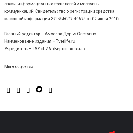
связи, информационных технологий и массовых
коммуникаций. Свидетельство о регистрации средства
5 Авг 2026 16:02
364
массовой информации ЭЛ №ФС77-40675 от 02 июля 2010г.
Спорт и дисциплина: транспортные полицейские
Вышнего Волочка провели зарядку для школьников
Главный редактор – Амосова Дарья Олеговна
Наименование издания – Tverlife.ru
5 Авг 2026 15:56
512
Учредитель – ГАУ «РИА «Верхневолжье»
Виталий Королев дал старт новым туристическим
проектам в регионе
Мы в соцсетях: