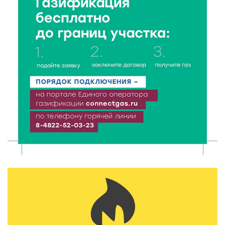
От детских площадок до спортивных арен: в
Калининском округе подвели итоги программы
поддержки местных инициатив
5 Авг 2026 20:02
281
Большая гонка на Волге: 8 августа Калязин станет
центром всероссийского велоспорта
5 Авг 2026 19:02
372
Туристический азарт и командный дух: в
Максатихинском округе завершился молодёжный
фестиваль
5 Авг 2026 18:42
333
Виталий Королев: 58 пространств благоустроят в
Верхневолжье