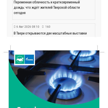
Переменная облачность и кратковременный
дождь: что ждёт жителей Тверской области
сегодня
6 Авг 2026 08:10
160
В Твери открываются две масштабные выставки
известных художников
5 Авг 2026 23:02
340
В парке Твери прошла познавательная акция от
Госавтоинспекции
5 Авг 2026 22:02
344
Названы самые грамотные профессии по итогам
«Тотального диктанта»
5 Авг 2026 21:02
365