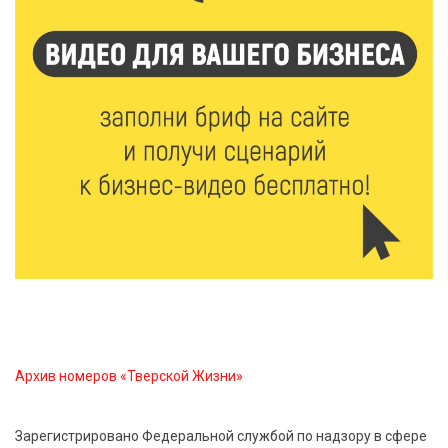
5 Авг 2026 18:07
563
От Святого Августина до кислотных рейвов:
необычная лекция об истории танцевальной
музыки
5 Авг 2026 17:07
409
Завершается обустройство трассы
Витязи — Духовщина — Белый — Нелидово в
Тверской области
5 Авг 2026 16:32
377
«Зарядка со стражем порядка»: как в Нелидово
приобщают детей к здоровому образу жизни
Архив номеров «Тверской Жизни»
5 Авг 2026 16:16
81
21 компания Верхневолжья получила статус
«Сделано в России»
Зарегистрировано Федеральной службой по надзору в сфере