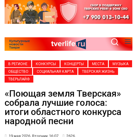
В РЕГИОНЕ
КОНКУРСЫ
КОНЦЕРТЫ
МЕСТА
МУЗЫКА
ОБЩЕСТВО
СОЦИАЛЬНАЯ КАРТА
ТВЕРСКАЯ ЖИЗНЬ
ТВЕРЬЛАЙФ
«Поющая земля Тверская»
собрала лучшие голоса:
итоги областного конкурса
народной песни
19 мая 2026, Вторник 16:07
2626