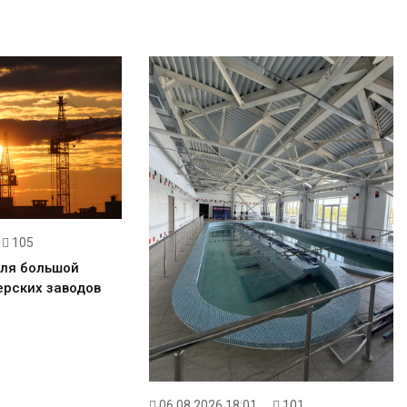
105
для большой
ерских заводов
06.08.2026 18:01
101