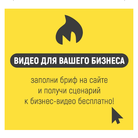
6 Авг 2026 15:48
242
Голубев проверил школы и детсады Зубцова к 1
сентября
6 Авг 2026 15:01
129
От Твери до Москвы: выставка художника
Владимира Васильева о героях СВО проходит в РГБ
6 Авг 2026 14:55
119
В Твери создали соединения для кормовых
добавок, повышающие продуктивность
сельхозживотных
6 Авг 2026 14:01
169
Мультфильм своими руками: в Твери дети сняли
ленту по мотивам басни «Карась»