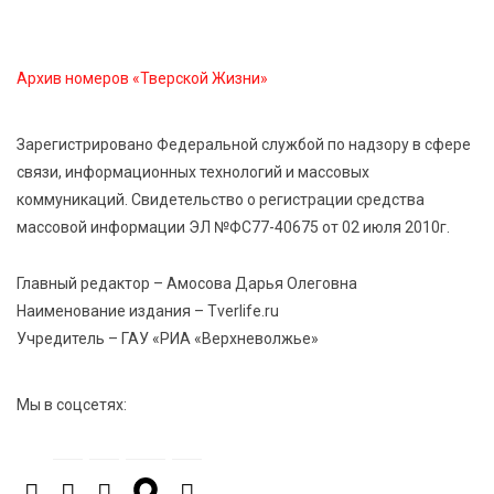
6 Авг 2026 13:38
227
Виталий Королев: Тверская область станет
спортивной столицей России
Архив номеров «Тверской Жизни»
6 Авг 2026 13:02
230
Зарегистрировано Федеральной службой по надзору в сфере
Рынок труда 2026: где в Тверской области самые
связи, информационных технологий и массовых
высокие зарплаты и как изменились доходы
коммуникаций. Свидетельство о регистрации средства
массовой информации ЭЛ №ФС77-40675 от 02 июля 2010г.
6 Авг 2026 12:43
2788
Водителям автобусов в Тверской области
Главный редактор – Амосова Дарья Олеговна
компенсируют ипотеку
Наименование издания – Tverlife.ru
Учредитель – ГАУ «РИА «Верхневолжье»
6 Авг 2026 12:01
166
Развитие надпрофессиональных компетенций:
Мы в соцсетях:
студенческий актив ТвГМУ посетил культурную
столицу России