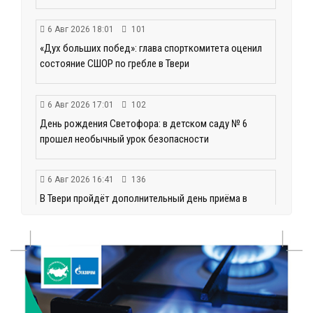
6 Авг 2026 18:01
101
«Дух больших побед»: глава спорткомитета оценил
состояние СШОР по гребле в Твери
6 Авг 2026 17:01
102
День рождения Светофора: в детском саду № 6
прошел необычный урок безопасности
6 Авг 2026 16:41
136
В Твери пройдёт дополнительный день приёма в
колледжи
6 Авг 2026 16:37
67
Исследование: ежемесячная смена категорий
кешбэка создает волны спроса