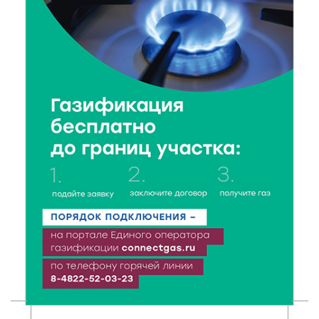
6 Авг 2026 16:28
167
Тверские «Романтики» покорили Витебск своей
хореографией
6 Авг 2026 16:08
189
Виталий Королев наградил строителей и
анонсировал новые проекты
6 Авг 2026 16:02
74
Объем выдачи ипотеки в России вырос на 38%
6 Авг 2026 16:01
114
Калининские футболисты представят Тверскую
область на всероссийском марафоне «Земля
спорта»