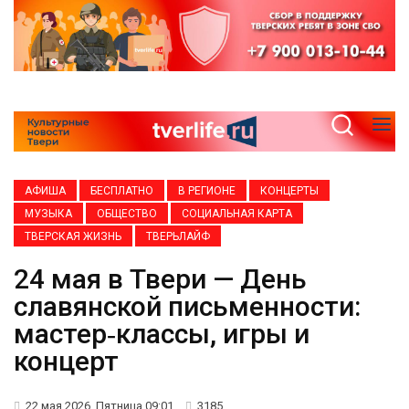
АФИША
БЕСПЛАТНО
В РЕГИОНЕ
КОНЦЕРТЫ
МУЗЫКА
ОБЩЕСТВО
СОЦИАЛЬНАЯ КАРТА
ТВЕРСКАЯ ЖИЗНЬ
ТВЕРЬЛАЙФ
24 мая в Твери — День
славянской письменности:
мастер‑классы, игры и
концерт
22 мая 2026, Пятница 09:01
3185