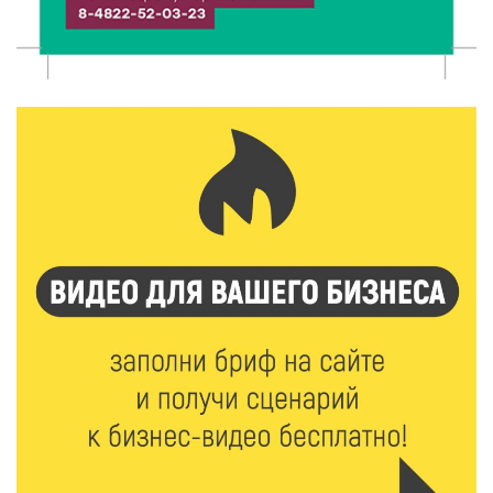
5 Авг 2026 15:25
242
Около 2300 учащихся школ и колледжей прошли
обучение в УМЦ «Авангард» при ВУЦ ТвГТУ
5 Авг 2026 15:02
331
От детских зон до полётов на шарах: в парке
«Гришкино» готовят масштабный праздник
5 Авг 2026 14:44
221
Россияне полюбили «раскладушки» и «книжки»
5 Авг 2026 14:32
331
Топ-4 направлений: какие специальности стали
самыми популярными у абитуриентов в 2026 году
5 Авг 2026 14:02
1062