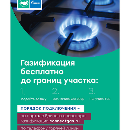
5 Авг 2026 16:32
323
«Зарядка со стражем порядка»: как в Нелидово
приобщают детей к здоровому образу жизни
5 Авг 2026 16:02
289
Спорт и дисциплина: транспортные полицейские
Вышнего Волочка провели зарядку для школьников
5 Авг 2026 15:56
420
Виталий Королев дал старт новым туристическим
проектам в регионе
5 Авг 2026 15:32
308
В Калининском округе отметят День
физкультурника масштабной Спартакиадой