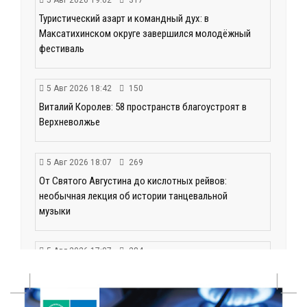
Туристический азарт и командный дух: в
Максатихинском округе завершился молодёжный
фестиваль
5 Авг 2026 18:42
150
Виталий Королев: 58 пространств благоустроят в
Верхневолжье
5 Авг 2026 18:07
269
От Святого Августина до кислотных рейвов:
необычная лекция об истории танцевальной
музыки
5 Авг 2026 17:07
284
Завершается обустройство трассы
Витязи — Духовщина — Белый — Нелидово в
Тверской области