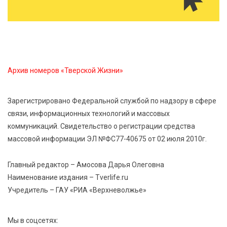
В Введенской церкви Торжка завершился важный
этап реставрации
5 Авг 2026 13:32
370
Строки, согревающие сердце»: тверские поэты
Архив номеров «Тверской Жизни»
передали сборники стихов в зону СВО
Зарегистрировано Федеральной службой по надзору в сфере
5 Авг 2026 13:13
464
связи, информационных технологий и массовых
Виталий Королев поздравил победительниц
коммуникаций. Свидетельство о регистрации средства
«Большой перемены»
массовой информации ЭЛ №ФС77-40675 от 02 июля 2010г.
5 Авг 2026 13:02
515
Главный редактор – Амосова Дарья Олеговна
Рекорд года: в июле в России продали 122,1 тыс.
Наименование издания – Tverlife.ru
новых легковых авто
Учредитель – ГАУ «РИА «Верхневолжье»
Мы в соцсетях: