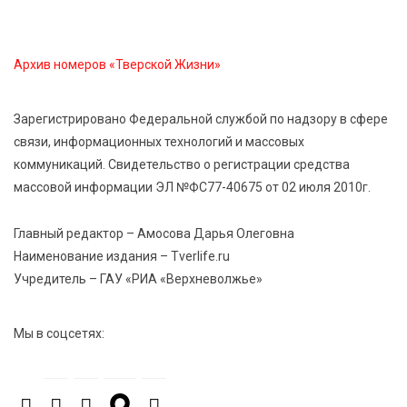
профессиональных спортсменов
Архив номеров «Тверской Жизни»
7 Авг 2026 15:02
850
От звёздочек к чемпионам: в Твери отметили
заслуги тренеров и атлетов
Зарегистрировано Федеральной службой по надзору в сфере
связи, информационных технологий и массовых
коммуникаций. Свидетельство о регистрации средства
7 Авг 2026 14:46
138
массовой информации ЭЛ №ФС77-40675 от 02 июля 2010г.
Медицина стала самым популярным направлением у
абитуриентов в 2026 году
Главный редактор – Амосова Дарья Олеговна
Наименование издания – Tverlife.ru
7 Авг 2026 14:31
146
Учредитель – ГАУ «РИА «Верхневолжье»
От сортировки мусора до жилья для ветеранов СВО:
Владимир Васильев посетил СНТ в Твери
Мы в соцсетях:
7 Авг 2026 14:02
171
Владимир Васильев получил удостоверение
кандидата в депутаты Госдумы IX созыва