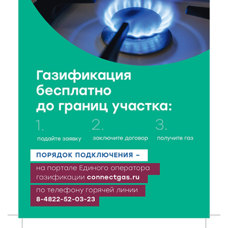
Доме культуры
7 Авг 2026 17:02
138
Названы первые победители программы «Земский
работник культуры» в Тверской области
7 Авг 2026 16:32
227
Без прав и лицензий: итоги проверки таксистов в
Твери
7 Авг 2026 16:02
195
Сладкая программа в Твери: дегустация мёда и
рассказ о жизни пчёл
7 Авг 2026 15:41
109
Открыт набор на программу амбассадоров для
студентов российских вузов