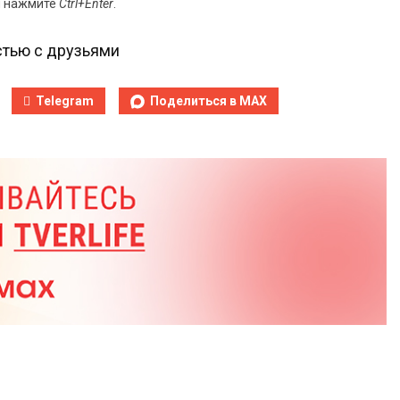
и нажмите
Ctrl+Enter
.
тью с друзьями
Telegram
Поделиться в MAX