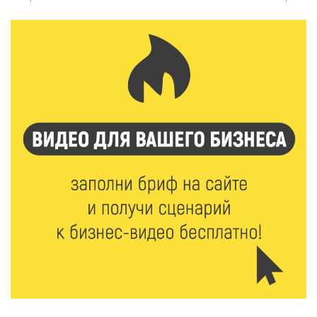
7 Авг 2026 15:37
115
Жителям Тверской области напомнили об
опасности домашних заготовок
7 Авг 2026 15:32
136
Золотой век “Горьковки”: как А. М. Кузнецова
изменила библиотечную жизнь Верхневолжья
7 Авг 2026 15:30
110
«Россети Центр» отремонтировали почти 270
трансформаторных подстанций и более 146 км ЛЭП
в Тверской области
7 Авг 2026 15:10
98
На Петербургском марафоне «Пушкин — Петербург»
появится новая беговая трасса для