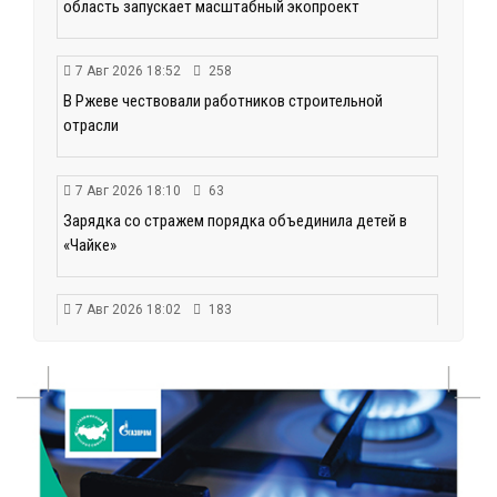
область запускает масштабный экопроект
7 Авг 2026 18:52
258
В Ржеве чествовали работников строительной
отрасли
7 Авг 2026 18:10
63
Зарядка со стражем порядка объединила детей в
«Чайке»
7 Авг 2026 18:02
183
В Нило-Столобенской пустыни началась
реставрация фасада исторической
Крестовоздвиженской церкви
7 Авг 2026 18:01
96
День арбуза отметили ребята в Андреапольском