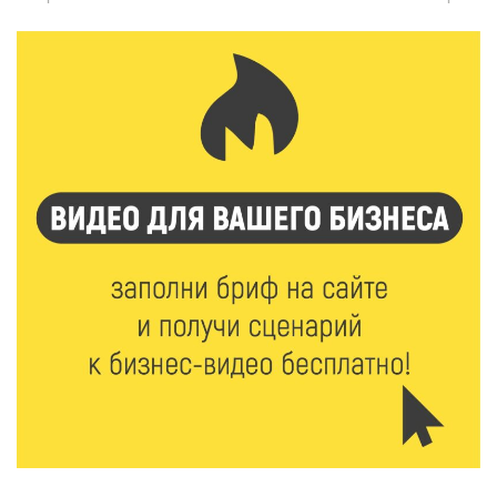
6 Авг 2026 12:01
128
Развитие надпрофессиональных компетенций:
студенческий актив ТвГМУ посетил культурную
столицу России
6 Авг 2026 11:31
192
Уйти красиво: как жители Твери расстаются с
работодателями
6 Авг 2026 11:25
202
В Твери обновили отделение гнойной хирургии
6 Авг 2026 11:01
167
Как правильно сжигать мусор на участке: советы
спасателей жителям Тверской области