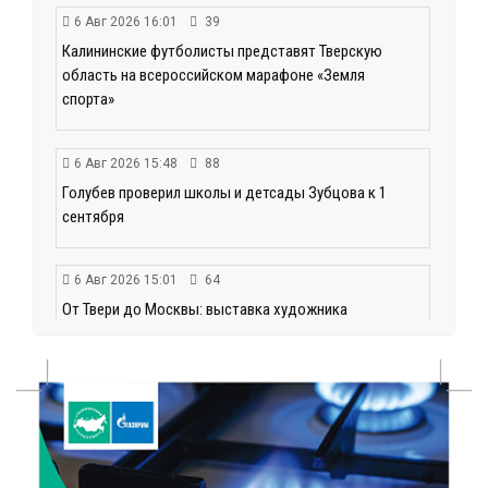
6 Авг 2026 16:01
39
Калининские футболисты представят Тверскую
область на всероссийском марафоне «Земля
спорта»
6 Авг 2026 15:48
88
Голубев проверил школы и детсады Зубцова к 1
сентября
6 Авг 2026 15:01
64
От Твери до Москвы: выставка художника
Владимира Васильева о героях СВО проходит в РГБ
6 Авг 2026 14:55
81
В Твери создали соединения для кормовых
добавок, повышающие продуктивность
сельхозживотных