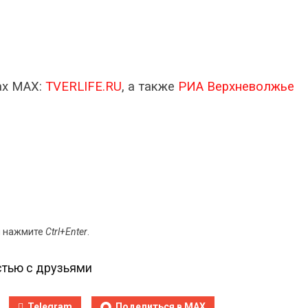
ах МАХ:
TVERLIFE.RU
, а также
РИА Верхневолжье
и нажмите
Ctrl+Enter
.
тью с друзьями
Telegram
Поделиться в MAX