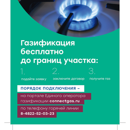
6 Авг 2026 14:01
131
Мультфильм своими руками: в Твери дети сняли
ленту по мотивам басни «Карась»
6 Авг 2026 13:38
139
Виталий Королев: Тверская область станет
спортивной столицей России
6 Авг 2026 13:02
186
Рынок труда 2026: где в Тверской области самые
высокие зарплаты и как изменились доходы
6 Авг 2026 12:43
513
Водителям автобусов в Тверской области
компенсируют ипотеку