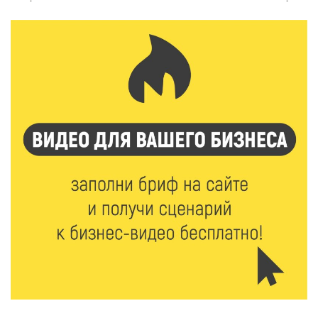
«Чайке»
7 Авг 2026 18:02
373
В Нило-Столобенской пустыни началась
реставрация фасада исторической
Крестовоздвиженской церкви
7 Авг 2026 18:01
270
День арбуза отметили ребята в Андреапольском
Доме культуры
7 Авг 2026 17:02
309
Названы первые победители программы «Земский
работник культуры» в Тверской области
7 Авг 2026 16:32
532
Без прав и лицензий: итоги проверки таксистов в