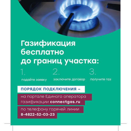
данные о численности пенсионеров
7 Авг 2026 20:02
273
Как питаться, чтобы мозг работал лучше:
рекомендации фитнес ‑ специалиста Александра
Семина
7 Авг 2026 19:02
281
Ботанические лаборатории в школах: Тверская
область запускает масштабный экопроект
7 Авг 2026 18:52
566
В Ржеве чествовали работников строительной
отрасли
7 Авг 2026 18:10
169
Зарядка со стражем порядка объединила детей в