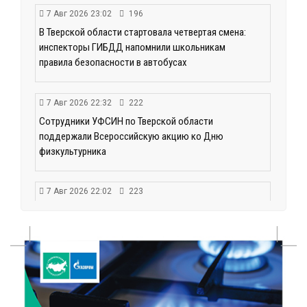
7 Авг 2026 23:02
196
В Тверской области стартовала четвертая смена:
инспекторы ГИБДД напомнили школьникам
правила безопасности в автобусах
7 Авг 2026 22:32
222
Сотрудники УФСИН по Тверской области
поддержали Всероссийскую акцию ко Дню
физкультурника
7 Авг 2026 22:02
223
Новые правила РЖД: пассажиров начнут
информировать об изменениях маршрута в
цифровом формате
7 Авг 2026 21:02
307
Социальный фонд РФ представил актуальные