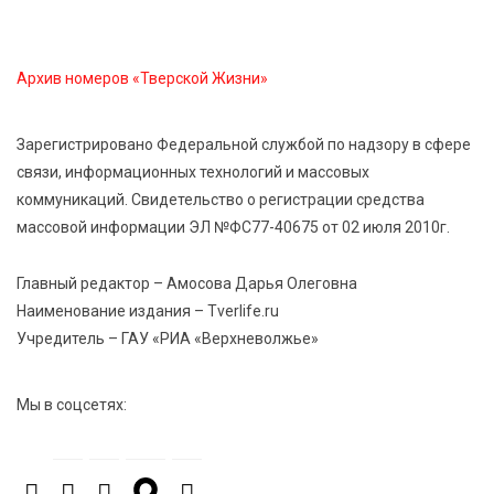
Твери
Архив номеров «Тверской Жизни»
7 Авг 2026 16:02
500
Сладкая программа в Твери: дегустация мёда и
рассказ о жизни пчёл
Зарегистрировано Федеральной службой по надзору в сфере
связи, информационных технологий и массовых
коммуникаций. Свидетельство о регистрации средства
7 Авг 2026 15:41
258
массовой информации ЭЛ №ФС77-40675 от 02 июля 2010г.
Открыт набор на программу амбассадоров для
студентов российских вузов
Главный редактор – Амосова Дарья Олеговна
Наименование издания – Tverlife.ru
7 Авг 2026 15:37
237
Учредитель – ГАУ «РИА «Верхневолжье»
Жителям Тверской области напомнили об
опасности домашних заготовок
Мы в соцсетях:
7 Авг 2026 15:32
315
Золотой век “Горьковки”: как А. М. Кузнецова
изменила библиотечную жизнь Верхневолжья