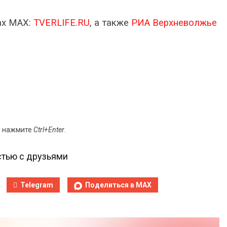
ах МАХ:
TVERLIFE.RU
, а также
РИА Верхневолжье
и нажмите
Ctrl+Enter
.
тью с друзьями
Telegram
Поделиться в MAX