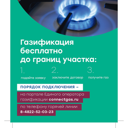
7 Авг 2026 16:32
216
Без прав и лицензий: итоги проверки таксистов в
Твери
7 Авг 2026 16:02
195
Сладкая программа в Твери: дегустация мёда и
рассказ о жизни пчёл
7 Авг 2026 15:41
97
Открыт набор на программу амбассадоров для
студентов российских вузов
7 Авг 2026 15:37
115
Жителям Тверской области напомнили об
опасности домашних заготовок