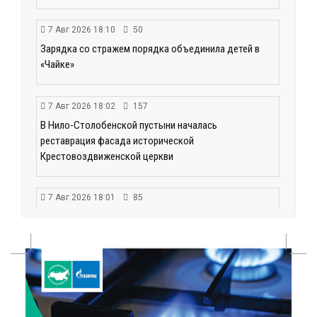
7 Авг 2026 18:10
50
Зарядка со стражем порядка объединила детей в
«Чайке»
7 Авг 2026 18:02
157
В Нило-Столобенской пустыни началась
реставрация фасада исторической
Крестовоздвиженской церкви
7 Авг 2026 18:01
85
День арбуза отметили ребята в Андреапольском
Доме культуры
7 Авг 2026 17:02
122
Названы первые победители программы «Земский
работник культуры» в Тверской области