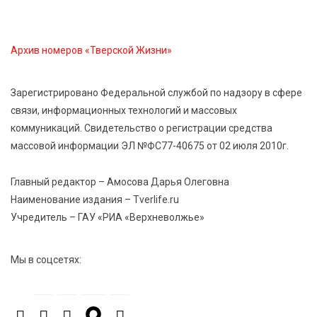
7 Авг 2026 14:46
138
Архив номеров «Тверской Жизни»
Медицина стала самым популярным направлением у
абитуриентов в 2026 году
Зарегистрировано Федеральной службой по надзору в сфере
связи, информационных технологий и массовых
7 Авг 2026 14:31
146
коммуникаций. Свидетельство о регистрации средства
От сортировки мусора до жилья для ветеранов СВО:
массовой информации ЭЛ №ФС77-40675 от 02 июля 2010г.
Владимир Васильев посетил СНТ в Твери
Главный редактор – Амосова Дарья Олеговна
7 Авг 2026 14:02
155
Наименование издания – Tverlife.ru
Владимир Васильев получил удостоверение
Учредитель – ГАУ «РИА «Верхневолжье»
кандидата в депутаты Госдумы IX созыва
Мы в соцсетях:
7 Авг 2026 13:32
273
В Старице состоится бесплатный фестиваль
авиамоделей