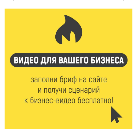
7 Авг 2026 15:32
121
Золотой век “Горьковки”: как А. М. Кузнецова
изменила библиотечную жизнь Верхневолжья
7 Авг 2026 15:30
99
«Россети Центр» отремонтировали почти 270
трансформаторных подстанций и более 146 км ЛЭП
в Тверской области
7 Авг 2026 15:10
98
На Петербургском марафоне «Пушкин — Петербург»
появится новая беговая трасса для
профессиональных спортсменов
7 Авг 2026 15:02
850
От звёздочек к чемпионам: в Твери отметили
заслуги тренеров и атлетов