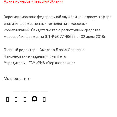
Архив номеров «Тверской Жизни»
Владимир Васильев получил удостоверение
кандидата в депутаты Госдумы IX созыва
Зарегистрировано Федеральной службой по надзору в сфере
связи, информационных технологий и массовых
7 Авг 2026 13:32
273
коммуникаций. Свидетельство о регистрации средства
В Старице состоится бесплатный фестиваль
массовой информации ЭЛ №ФС77-40675 от 02 июля 2010г.
авиамоделей
Главный редактор – Амосова Дарья Олеговна
7 Авг 2026 13:02
208
Наименование издания – Tverlife.ru
Как уберечься от клещей: рекомендации
Учредитель – ГАУ «РИА «Верхневолжье»
Роспотребнадзора и текущая статистика
Мы в соцсетях: