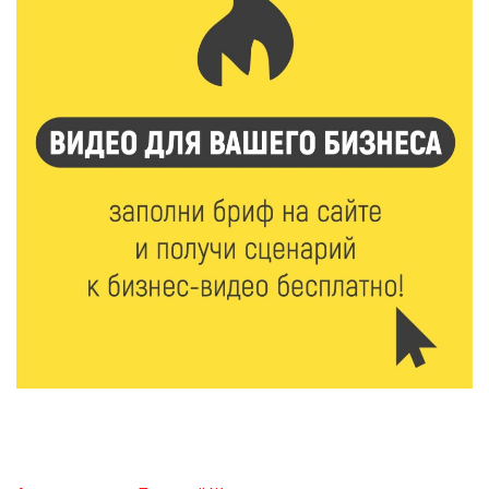
На Петербургском марафоне «Пушкин — Петербург»
появится новая беговая трасса для
профессиональных спортсменов
7 Авг 2026 15:02
850
От звёздочек к чемпионам: в Твери отметили
заслуги тренеров и атлетов
7 Авг 2026 14:46
138
Медицина стала самым популярным направлением у
абитуриентов в 2026 году
7 Авг 2026 14:31
146
От сортировки мусора до жилья для ветеранов СВО:
Владимир Васильев посетил СНТ в Твери
7 Авг 2026 14:02
171