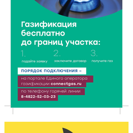
Открыт набор на программу амбассадоров для
студентов российских вузов
7 Авг 2026 15:37
115
Жителям Тверской области напомнили об
опасности домашних заготовок
7 Авг 2026 15:32
136
Золотой век “Горьковки”: как А. М. Кузнецова
изменила библиотечную жизнь Верхневолжья
7 Авг 2026 15:30
110
«Россети Центр» отремонтировали почти 270
трансформаторных подстанций и более 146 км ЛЭП
в Тверской области
7 Авг 2026 15:10
98