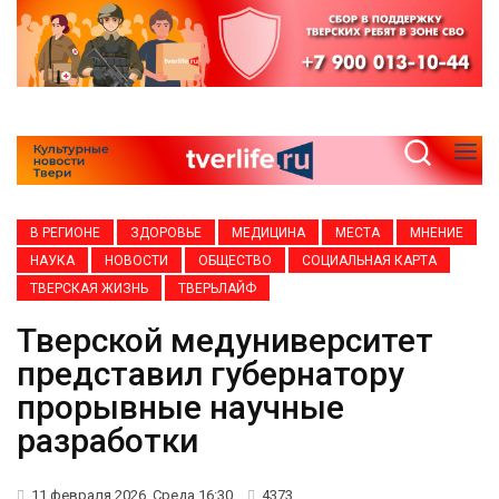
В РЕГИОНЕ
ЗДОРОВЬЕ
МЕДИЦИНА
МЕСТА
МНЕНИЕ
НАУКА
НОВОСТИ
ОБЩЕСТВО
СОЦИАЛЬНАЯ КАРТА
ТВЕРСКАЯ ЖИЗНЬ
ТВЕРЬЛАЙФ
Тверской медуниверситет
представил губернатору
прорывные научные
разработки
11 февраля 2026, Среда 16:30
4373