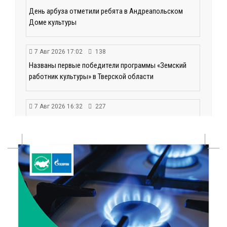
День арбуза отметили ребята в Андреапольском
Доме культуры
7 Авг 2026 17:02
138
Названы первые победители программы «Земский
работник культуры» в Тверской области
7 Авг 2026 16:32
227
Без прав и лицензий: итоги проверки таксистов в
Твери
7 Авг 2026 16:02
195
Сладкая программа в Твери: дегустация мёда и
рассказ о жизни пчёл
7 Авг 2026 15:41
109