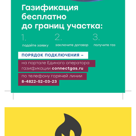
Исследование: ежемесячная смена категорий
кешбэка создает волны спроса
6 Авг 2026 16:28
390
Тверские «Романтики» покорили Витебск своей
хореографией
6 Авг 2026 16:08
466
Виталий Королев наградил строителей и
анонсировал новые проекты
6 Авг 2026 16:02
200
Объем выдачи ипотеки в России вырос на 38%
6 Авг 2026 16:01
231
Калининские футболисты представят Тверскую
область на всероссийском марафоне «Земля