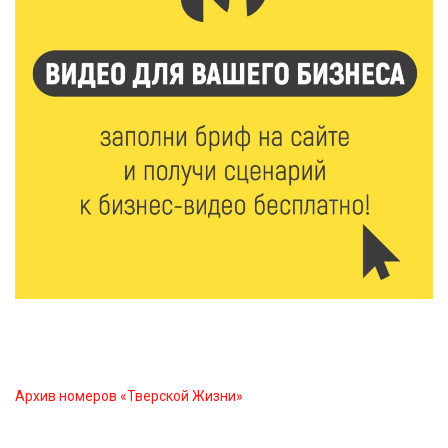
спорта»
6 Авг 2026 15:48
530
Голубев проверил школы и детсады Зубцова к 1
сентября
6 Авг 2026 15:01
312
От Твери до Москвы: выставка художника
Владимира Васильева о героях СВО проходит в РГБ
6 Авг 2026 14:55
270
В Твери создали соединения для кормовых
добавок, повышающие продуктивность
сельхозживотных
Архив номеров «Тверской Жизни»
6 Авг 2026 14:01
287
Мультфильм своими руками: в Твери дети сняли