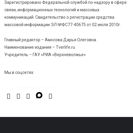
Зарегистрировано Федеральной службой по надзору в сфере
ленту по мотивам басни «Карась»
связи, информационных технологий и массовых
коммуникаций. Свидетельство о регистрации средства
6 Авг 2026 13:38
412
массовой информации ЭЛ №ФС77-40675 от 02 июля 2010г.
Виталий Королев: Тверская область станет
спортивной столицей России
Главный редактор – Амосова Дарья Олеговна
Наименование издания – Tverlife.ru
Учредитель – ГАУ «РИА «Верхневолжье»
Мы в соцсетях: