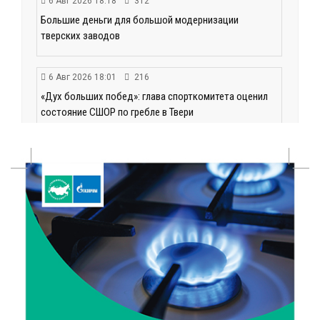
6 Авг 2026 18:18
312
Большие деньги для большой модернизации
тверских заводов
6 Авг 2026 18:01
216
«Дух больших побед»: глава спорткомитета оценил
состояние СШОР по гребле в Твери
6 Авг 2026 17:01
275
День рождения Светофора: в детском саду № 6
прошел необычный урок безопасности
6 Авг 2026 16:41
417
В Твери пройдёт дополнительный день приёма в
колледжи
6 Авг 2026 16:37
241