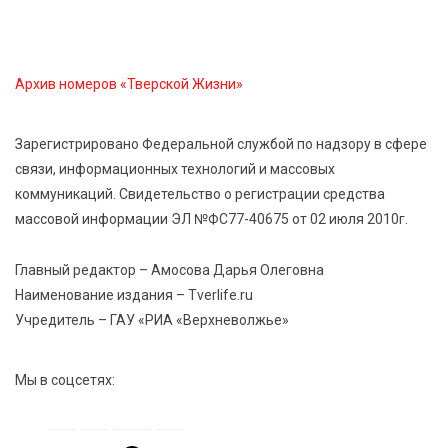
Развитие надпрофессиональных компетенций:
студенческий актив ТвГМУ посетил культурную
столицу России
Архив номеров «Тверской Жизни»
6 Авг 2026 11:31
261
Зарегистрировано Федеральной службой по надзору в сфере
Уйти красиво: как жители Твери расстаются с
связи, информационных технологий и массовых
работодателями
коммуникаций. Свидетельство о регистрации средства
массовой информации ЭЛ №ФС77-40675 от 02 июля 2010г.
6 Авг 2026 11:25
255
В Твери обновили отделение гнойной хирургии
Главный редактор – Амосова Дарья Олеговна
Наименование издания – Tverlife.ru
Учредитель – ГАУ «РИА «Верхневолжье»
Мы в соцсетях: