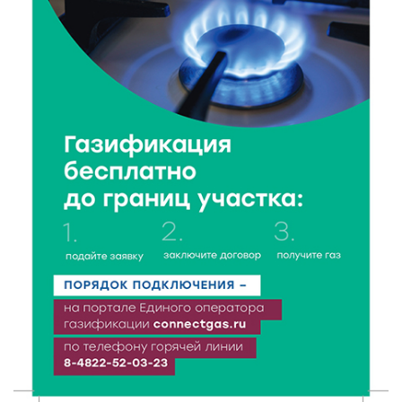
Калининские футболисты представят Тверскую
область на всероссийском марафоне «Земля
спорта»
6 Авг 2026 15:48
215
Голубев проверил школы и детсады Зубцова к 1
сентября
6 Авг 2026 15:01
129
От Твери до Москвы: выставка художника
Владимира Васильева о героях СВО проходит в РГБ
6 Авг 2026 14:55
105
В Твери создали соединения для кормовых
добавок, повышающие продуктивность
сельхозживотных