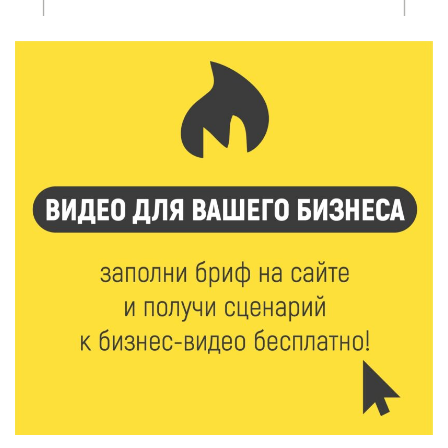
6 Авг 2026 14:01
157
Мультфильм своими руками: в Твери дети сняли
ленту по мотивам басни «Карась»
6 Авг 2026 13:38
211
Виталий Королев: Тверская область станет
спортивной столицей России
6 Авг 2026 13:02
230
Рынок труда 2026: где в Тверской области самые
высокие зарплаты и как изменились доходы
6 Авг 2026 12:43
2299
Водителям автобусов в Тверской области
компенсируют ипотеку
6 Авг 2026 12:01
166