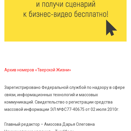
6 Авг 2026 13:02
256
Рынок труда 2026: где в Тверской области самые
высокие зарплаты и как изменились доходы
6 Авг 2026 12:43
3200
Водителям автобусов в Тверской области
компенсируют ипотеку
Архив номеров «Тверской Жизни»
6 Авг 2026 12:01
208
Развитие надпрофессиональных компетенций:
Зарегистрировано Федеральной службой по надзору в сфере
студенческий актив ТвГМУ посетил культурную
связи, информационных технологий и массовых
столицу России
коммуникаций. Свидетельство о регистрации средства
массовой информации ЭЛ №ФС77-40675 от 02 июля 2010г.
6 Авг 2026 11:31
301
Уйти красиво: как жители Твери расстаются с
Главный редактор – Амосова Дарья Олеговна
работодателями