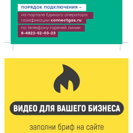
6 Авг 2026 15:01
143
От Твери до Москвы: выставка художника
Владимира Васильева о героях СВО проходит в РГБ
6 Авг 2026 14:55
119
В Твери создали соединения для кормовых
добавок, повышающие продуктивность
сельхозживотных
6 Авг 2026 14:01
169
Мультфильм своими руками: в Твери дети сняли
ленту по мотивам басни «Карась»
6 Авг 2026 13:38
239
Виталий Королев: Тверская область станет
спортивной столицей России