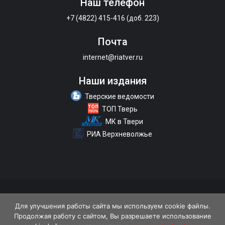
Наш телефон
+7 (4822) 415-416 (доб. 223)
Почта
internet@riatver.ru
Наши издания
Тверские ведомости
ТОП Тверь
МК в Твери
РИА Верхневолжье
О портале
Размещение рекламы
Контакты
Для улучшения работы сайта мы используем cookie файлы.
Продолжая работу с сайтом, Вы разрешаете использование
Политика конфиденциальности