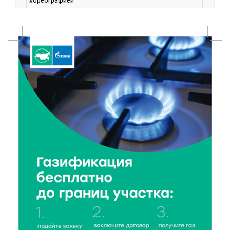
хореографией
6 Авг 2026 16:08
189
Виталий Королев наградил строителей и
анонсировал новые проекты
6 Авг 2026 16:02
74
Объем выдачи ипотеки в России вырос на 38%
6 Авг 2026 16:01
114
Калининские футболисты представят Тверскую
область на всероссийском марафоне «Земля
спорта»
6 Авг 2026 15:48
242
Голубев проверил школы и детсады Зубцова к 1
сентября