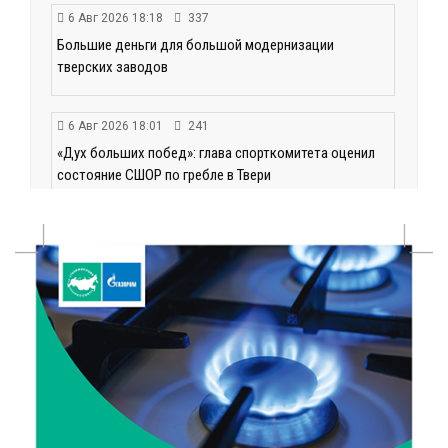
6 Авг 2026 18:18
337
Большие деньги для большой модернизации
тверских заводов
6 Авг 2026 18:01
241
«Дух больших побед»: глава спорткомитета оценил
состояние СШОР по гребле в Твери
6 Авг 2026 17:01
297
День рождения Светофора: в детском саду № 6
прошел необычный урок безопасности
6 Авг 2026 16:41
471
В Твери пройдёт дополнительный день приёма в
колледжи