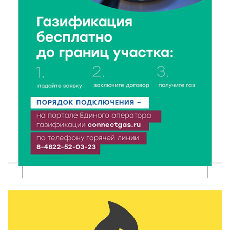
6 Авг 2026 16:37
281
Исследование: ежемесячная смена категорий
кешбэка создает волны спроса
6 Авг 2026 16:28
432
Тверские «Романтики» покорили Витебск своей
хореографией
6 Авг 2026 16:08
519
Виталий Королев наградил строителей и
анонсировал новые проекты
6 Авг 2026 16:02
232
Объем выдачи ипотеки в России вырос на 38%
6 Авг 2026 16:01
255
Калининские футболисты представят Тверскую