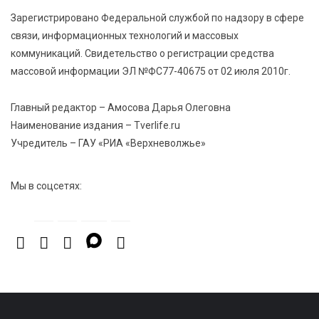
Мультфильм своими руками: в Твери дети сняли
Зарегистрировано Федеральной службой по надзору в сфере
ленту по мотивам басни «Карась»
связи, информационных технологий и массовых
коммуникаций. Свидетельство о регистрации средства
6 Авг 2026 13:38
428
массовой информации ЭЛ №ФС77-40675 от 02 июля 2010г.
Виталий Королев: Тверская область станет
спортивной столицей России
Главный редактор – Амосова Дарья Олеговна
Наименование издания – Tverlife.ru
Учредитель – ГАУ «РИА «Верхневолжье»
Мы в соцсетях: