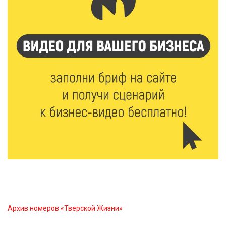
область на всероссийском марафоне «Земля
спорта»
6 Авг 2026 15:48
581
Голубев проверил школы и детсады Зубцова к 1
сентября
6 Авг 2026 15:01
325
От Твери до Москвы: выставка художника
Владимира Васильева о героях СВО проходит в РГБ
6 Авг 2026 14:55
300
В Твери создали соединения для кормовых
добавок, повышающие продуктивность
сельхозживотных
Архив номеров «Тверской Жизни»
6 Авг 2026 14:01
298