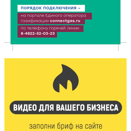
8 Авг 2026 12:12
1218
Более 40 миллионов на металлургию получил бизнес
Твери
8 Авг 2026 11:37
409
От теории до практики: в детских лагерях Тверской
области проходят «Дни безопасности»
8 Авг 2026 10:37
383
Арбуз без риска: на что обратить внимание при
покупке — советы Роскачества
8 Авг 2026 10:21
847
Виталий Королев рассказал о доступном спорте
для жителей Верхневолжья