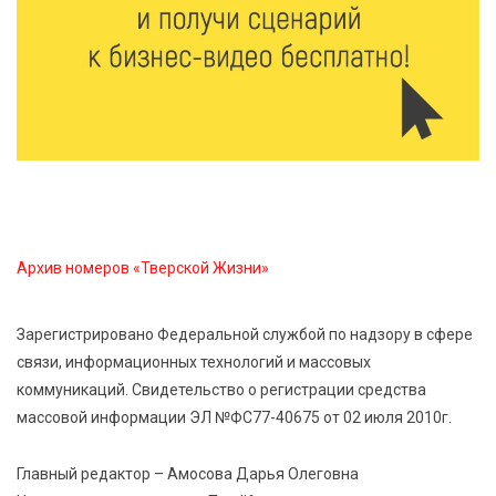
8 Авг 2026 09:18
368
«Эстафету чемпионов» провели на площади
Оленинского Дома культуры
8 Авг 2026 07:58
455
В Нелидово открылся бассейн
8 Авг 2026 05:02
441
В Тверской области провели Арбузный книжный
Архив номеров «Тверской Жизни»
день
Зарегистрировано Федеральной службой по надзору в сфере
7 Авг 2026 23:02
548
связи, информационных технологий и массовых
В Тверской области стартовала четвертая смена:
коммуникаций. Свидетельство о регистрации средства
инспекторы ГИБДД напомнили школьникам
правила безопасности в автобусах
массовой информации ЭЛ №ФС77-40675 от 02 июля 2010г.
Главный редактор – Амосова Дарья Олеговна