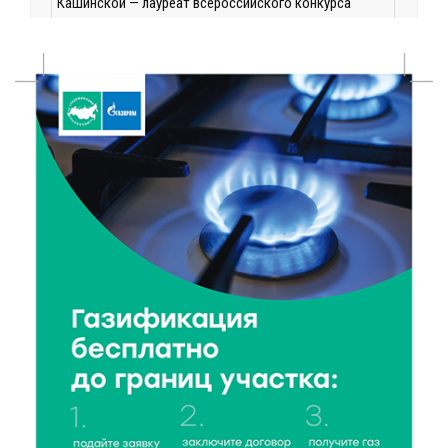
Кашинской — лауреат всероссийского конкурса
8 Авг 2026 14:23
271
Тверские экологи сняли на видео медвежий обед
8 Авг 2026 14:14
432
Виталий Королев запустил веловолну на Волге в
Калязине
8 Авг 2026 13:37
681
Чем удивит X Международный фестиваль «Калитка»
в 2026 году?
8 Авг 2026 12:37
408
Забыл вещи в транспорте? Рассказываем, что ждёт
пассажиров по новым правилам