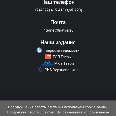
Наш телефон
+7 (4822) 415-416 (доб. 223)
Почта
internet@riatver.ru
Наши издания
Тверские ведомости
ТОП Тверь
МК в Твери
РИА Верхневолжье
О портале
Размещение рекламы
Контакты
Для улучшения работы сайта мы используем cookie файлы.
Продолжая работу с сайтом, Вы разрешаете использование
Политика конфиденциальности