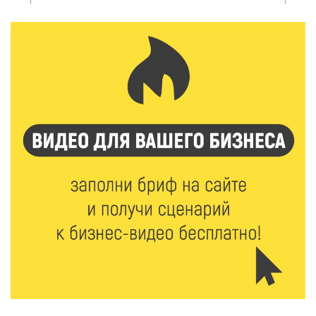
6 Авг 2026 18:18
362
Большие деньги для большой модернизации
тверских заводов
6 Авг 2026 18:01
290
«Дух больших побед»: глава спорткомитета оценил
состояние СШОР по гребле в Твери
6 Авг 2026 17:01
337
День рождения Светофора: в детском саду № 6
прошел необычный урок безопасности
6 Авг 2026 16:41
510
В Твери пройдёт дополнительный день приёма в
колледжи