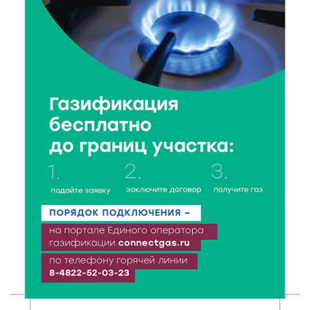
6 Авг 2026 21:15
314
Водителям региона напоминают о правилах
перевозки детей в машине
6 Авг 2026 21:01
353
Триумф на воде: Тверская область взяла 13 медалей
и командный зачёт первенства России по гребле
6 Авг 2026 20:01
505
Тверские школьники покорили Дальний Восток:
итоги смены в ВДЦ «Океан»
6 Авг 2026 19:01
507
Забота о пациентах и врачах: в ГКБ №7 стало ещё
комфортнее