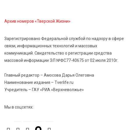
6 Авг 2026 16:37
319
Исследование: ежемесячная смена категорий
кешбэка создает волны спроса
Архив номеров «Тверской Жизни»
6 Авг 2026 16:28
472
Зарегистрировано Федеральной службой по надзору в сфере
Тверские «Романтики» покорили Витебск своей
связи, информационных технологий и массовых
хореографией
коммуникаций. Свидетельство о регистрации средства
массовой информации ЭЛ №ФС77-40675 от 02 июля 2010г.
6 Авг 2026 16:08
601
Виталий Королев наградил строителей и
Главный редактор – Амосова Дарья Олеговна
анонсировал новые проекты
Наименование издания – Tverlife.ru
Учредитель – ГАУ «РИА «Верхневолжье»
Мы в соцсетях: