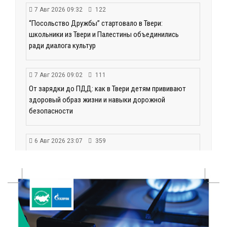
7 Авг 2026 09:32
122
“Посольство Дружбы” стартовало в Твери:
школьники из Твери и Палестины объединились
ради диалога культур
7 Авг 2026 09:02
111
От зарядки до ПДД: как в Твери детям прививают
здоровый образ жизни и навыки дорожной
безопасности
6 Авг 2026 23:07
359
От ливней к ясным дням: как изменится погода в
Твери в начале августа
6 Авг 2026 22:02
375
В Твери прошла акция «Светлячок»: как сделать
ребенка видимым для водителей в любую погоду