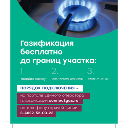
5 Авг 2026 22:02
344
Названы самые грамотные профессии по итогам
«Тотального диктанта»
5 Авг 2026 21:02
365
От детских площадок до спортивных арен: в
Калининском округе подвели итоги программы
поддержки местных инициатив
5 Авг 2026 20:02
281
Большая гонка на Волге: 8 августа Калязин станет
центром всероссийского велоспорта
5 Авг 2026 19:02
372
Туристический азарт и командный дух: в
Максатихинском округе завершился молодёжный
фестиваль