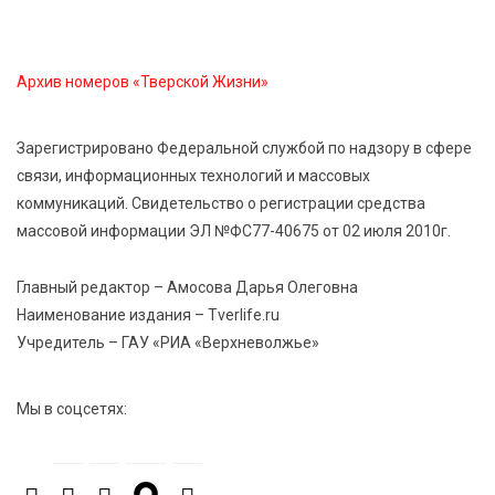
приобщают детей к здоровому образу жизни
Архив номеров «Тверской Жизни»
5 Авг 2026 16:16
81
21 компания Верхневолжья получила статус
«Сделано в России»
Зарегистрировано Федеральной службой по надзору в сфере
связи, информационных технологий и массовых
коммуникаций. Свидетельство о регистрации средства
5 Авг 2026 16:02
364
массовой информации ЭЛ №ФС77-40675 от 02 июля 2010г.
Спорт и дисциплина: транспортные полицейские
Вышнего Волочка провели зарядку для школьников
Главный редактор – Амосова Дарья Олеговна
Наименование издания – Tverlife.ru
5 Авг 2026 15:56
512
Учредитель – ГАУ «РИА «Верхневолжье»
Виталий Королев дал старт новым туристическим
проектам в регионе
Мы в соцсетях: