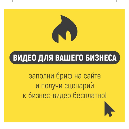
5 Авг 2026 18:42
333
Виталий Королев: 58 пространств благоустроят в
Верхневолжье
5 Авг 2026 18:07
563
От Святого Августина до кислотных рейвов:
необычная лекция об истории танцевальной
музыки
5 Авг 2026 17:07
409
Завершается обустройство трассы
Витязи — Духовщина — Белый — Нелидово в
Тверской области
5 Авг 2026 16:32
392
«Зарядка со стражем порядка»: как в Нелидово