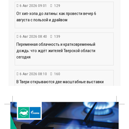
6 Авг 2026 09:01
129
От хип-хопа до латины: как провести вечер 6
августа с пользой и драйвом
6 Авг 2026 08:40
139
Переменная облачность и кратковременный
дождь: что ждёт жителей Тверской области
сегодня
6 Авг 2026 08:10
160
В Твери открываются две масштабные выставки
известных художников
5 Авг 2026 23:02
340
В парке Твери прошла познавательная акция от
Госавтоинспекции