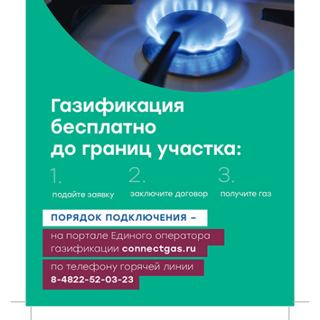
7 Авг 2026 19:02
199
Ботанические лаборатории в школах: Тверская
область запускает масштабный экопроект
7 Авг 2026 18:52
419
В Ржеве чествовали работников строительной
отрасли
7 Авг 2026 18:10
117
Зарядка со стражем порядка объединила детей в
«Чайке»
7 Авг 2026 18:02
305
В Нило-Столобенской пустыни началась
реставрация фасада исторической
Крестовоздвиженской церкви