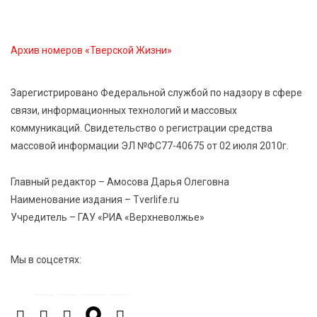
Открыт набор на программу амбассадоров для
студентов российских вузов
Архив номеров «Тверской Жизни»
7 Авг 2026 15:37
181
Жителям Тверской области напомнили об
Зарегистрировано Федеральной службой по надзору в сфере
опасности домашних заготовок
связи, информационных технологий и массовых
коммуникаций. Свидетельство о регистрации средства
массовой информации ЭЛ №ФС77-40675 от 02 июля 2010г.
7 Авг 2026 15:32
188
Золотой век “Горьковки”: как А. М. Кузнецова
изменила библиотечную жизнь Верхневолжья
Главный редактор – Амосова Дарья Олеговна
Наименование издания – Tverlife.ru
Учредитель – ГАУ «РИА «Верхневолжье»
7 Авг 2026 15:30
166
«Россети Центр» отремонтировали почти 270
трансформаторных подстанций и более 146 км ЛЭП
Мы в соцсетях:
в Тверской области
7 Авг 2026 15:10
209