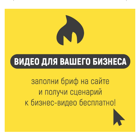
7 Авг 2026 18:01
163
День арбуза отметили ребята в Андреапольском
Доме культуры
7 Авг 2026 17:02
210
Названы первые победители программы «Земский
работник культуры» в Тверской области
7 Авг 2026 16:32
352
Без прав и лицензий: итоги проверки таксистов в
Твери
7 Авг 2026 16:02
340
Сладкая программа в Твери: дегустация мёда и
рассказ о жизни пчёл
7 Авг 2026 15:41
182