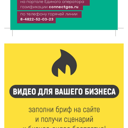
6 Авг 2026 16:28
459
Тверские «Романтики» покорили Витебск своей
хореографией
6 Авг 2026 16:08
530
Виталий Королев наградил строителей и
анонсировал новые проекты
6 Авг 2026 16:02
232
Объем выдачи ипотеки в России вырос на 38%
6 Авг 2026 16:01
255
Калининские футболисты представят Тверскую
область на всероссийском марафоне «Земля
спорта»