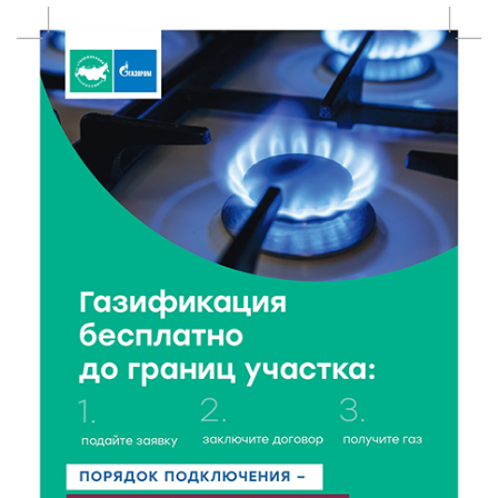
6 Авг 2026 18:01
266
«Дух больших побед»: глава спорткомитета оценил
состояние СШОР по гребле в Твери
6 Авг 2026 17:01
322
День рождения Светофора: в детском саду № 6
прошел необычный урок безопасности
6 Авг 2026 16:41
495
В Твери пройдёт дополнительный день приёма в
колледжи
6 Авг 2026 16:37
281
Исследование: ежемесячная смена категорий
кешбэка создает волны спроса