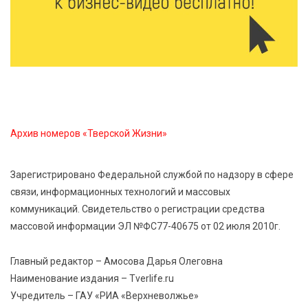
6 Авг 2026 15:48
608
Голубев проверил школы и детсады Зубцова к 1
сентября
6 Авг 2026 15:01
353
От Твери до Москвы: выставка художника
Владимира Васильева о героях СВО проходит в РГБ
Архив номеров «Тверской Жизни»
6 Авг 2026 14:55
300
В Твери создали соединения для кормовых
Зарегистрировано Федеральной службой по надзору в сфере
добавок, повышающие продуктивность
связи, информационных технологий и массовых
сельхозживотных
коммуникаций. Свидетельство о регистрации средства
массовой информации ЭЛ №ФС77-40675 от 02 июля 2010г.
6 Авг 2026 14:01
328
Мультфильм своими руками: в Твери дети сняли
Главный редактор – Амосова Дарья Олеговна
ленту по мотивам басни «Карась»
Наименование издания – Tverlife.ru
Учредитель – ГАУ «РИА «Верхневолжье»