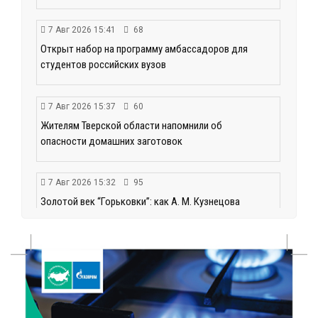
7 Авг 2026 15:41
68
Открыт набор на программу амбассадоров для
студентов российских вузов
7 Авг 2026 15:37
60
Жителям Тверской области напомнили об
опасности домашних заготовок
7 Авг 2026 15:32
95
Золотой век “Горьковки”: как А. М. Кузнецова
изменила библиотечную жизнь Верхневолжья
7 Авг 2026 15:30
65
«Россети Центр» отремонтировали почти 270
трансформаторных подстанций и более 146 км ЛЭП
в Тверской области