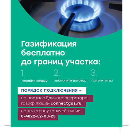
7 Авг 2026 15:10
59
На Петербургском марафоне «Пушкин — Петербург»
появится новая беговая трасса для
профессиональных спортсменов
7 Авг 2026 15:02
374
От звёздочек к чемпионам: в Твери отметили
заслуги тренеров и атлетов
7 Авг 2026 14:46
80
Медицина стала самым популярным направлением у
абитуриентов в 2026 году
7 Авг 2026 14:31
117
От сортировки мусора до жилья для ветеранов СВО:
Владимир Васильев посетил СНТ в Твери