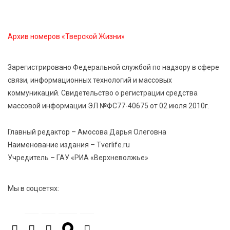
7 Авг 2026 12:32
147
Маткапитал в деле: свыше 1900 тверских семей
Архив номеров «Тверской Жизни»
оплатили образование детей в 2026 году
Зарегистрировано Федеральной службой по надзору в сфере
7 Авг 2026 12:02
144
связи, информационных технологий и массовых
Ребёнок, жизнь, семья: жители Твери назвали
коммуникаций. Свидетельство о регистрации средства
главные подарки в своей жизни
массовой информации ЭЛ №ФС77-40675 от 02 июля 2010г.
7 Авг 2026 11:44
219
Главный редактор – Амосова Дарья Олеговна
Виталий Королев увеличил выплату контрактникам
Наименование издания – Tverlife.ru
до 2,5 миллиона рублей
Учредитель – ГАУ «РИА «Верхневолжье»
7 Авг 2026 11:33
898
Мы в соцсетях:
Новые профессии открывают тверичам путь к
карьерному росту