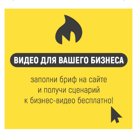
7 Авг 2026 14:02
127
Владимир Васильев получил удостоверение
кандидата в депутаты Госдумы IX созыва
7 Авг 2026 13:32
165
В Старице состоится бесплатный фестиваль
авиамоделей
7 Авг 2026 13:02
162
Как уберечься от клещей: рекомендации
Роспотребнадзора и текущая статистика
7 Авг 2026 12:36
216
От танцев до спорта: в Твери на семи площадках
пройдут праздничные мероприятия