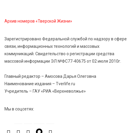
Сладкая программа в Твери: дегустация мёда и
рассказ о жизни пчёл
Архив номеров «Тверской Жизни»
7 Авг 2026 15:41
246
Открыт набор на программу амбассадоров для
Зарегистрировано Федеральной службой по надзору в сфере
студентов российских вузов
связи, информационных технологий и массовых
коммуникаций. Свидетельство о регистрации средства
массовой информации ЭЛ №ФС77-40675 от 02 июля 2010г.
7 Авг 2026 15:37
237
Жителям Тверской области напомнили об
опасности домашних заготовок
Главный редактор – Амосова Дарья Олеговна
Наименование издания – Tverlife.ru
Учредитель – ГАУ «РИА «Верхневолжье»
7 Авг 2026 15:32
315
Золотой век “Горьковки”: как А. М. Кузнецова
изменила библиотечную жизнь Верхневолжья
Мы в соцсетях:
7 Авг 2026 15:30
290
«Россети Центр» отремонтировали почти 270