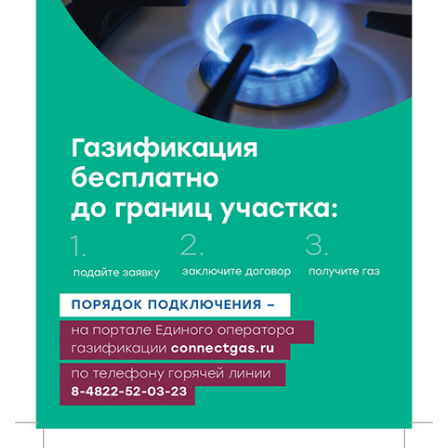
Как питаться, чтобы мозг работал лучше:
рекомендации фитнес ‑ специалиста Александра
Семина
7 Авг 2026 19:02
265
Ботанические лаборатории в школах: Тверская
область запускает масштабный экопроект
7 Авг 2026 18:52
539
В Ржеве чествовали работников строительной
отрасли
7 Авг 2026 18:10
169
Зарядка со стражем порядка объединила детей в
«Чайке»
7 Авг 2026 18:02
373