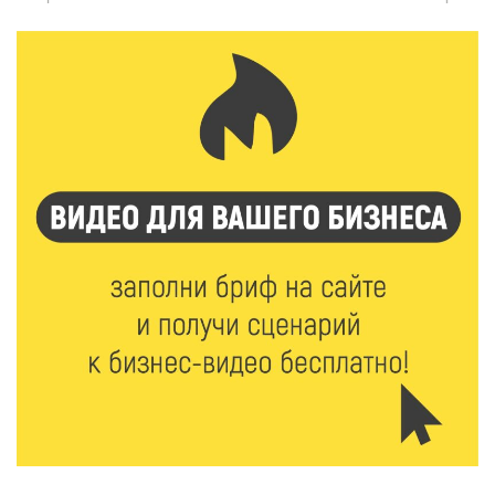
В Нило-Столобенской пустыни началась
реставрация фасада исторической
Крестовоздвиженской церкви
7 Авг 2026 18:01
255
День арбуза отметили ребята в Андреапольском
Доме культуры
7 Авг 2026 17:02
298
Названы первые победители программы «Земский
работник культуры» в Тверской области
7 Авг 2026 16:32
502
Без прав и лицензий: итоги проверки таксистов в
Твери
7 Авг 2026 16:02
461