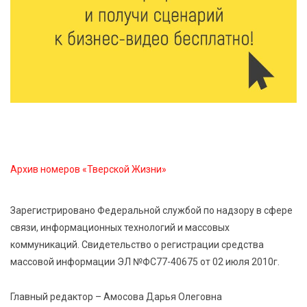
8 Авг 2026 15:37
372
Светофор, ЮИДовцы и ГИБДД: в Ржевском округе
напомнили о важности дорожной дисциплины
8 Авг 2026 14:37
405
Педагог детского сада Святой Анны
Кашинской — лауреат всероссийского конкурса
Архив номеров «Тверской Жизни»
8 Авг 2026 14:23
343
Тверские экологи сняли на видео медвежий обед
Зарегистрировано Федеральной службой по надзору в сфере
связи, информационных технологий и массовых
8 Авг 2026 14:14
610
коммуникаций. Свидетельство о регистрации средства
Виталий Королев запустил веловолну на Волге в
Калязине
массовой информации ЭЛ №ФС77-40675 от 02 июля 2010г.
Главный редактор – Амосова Дарья Олеговна