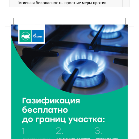
Гигиена и безопасность: простые меры против
паразитарных заболеваний у детей
9 Авг 2026 10:10
598
Тверские пенсионеры скажут «спасибо» интернету
9 Авг 2026 09:19
144
Виталий Королев поблагодарил волонтёров-
медиков за их добрые сердца
8 Авг 2026 20:37
366
В Твери росгвардейцы отметили День
физкультурника турниром по настольному теннису
8 Авг 2026 19:37
430
Когда тренироваться в жару: тренер дал чёткие
рекомендации по безопасным занятиям на улице