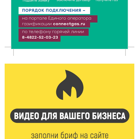
8 Авг 2026 18:37
361
Дороги становятся лучше: в Калининском округе
продолжается масштабный ремонт
8 Авг 2026 17:37
679
Защита с первых дней: почему так важна
вакцинация новорождённых
8 Авг 2026 17:17
624
Виталий Королев поздравил ветерана из Твери со
100-летием
8 Авг 2026 16:37
426
20 гектаров под борщевиком: в Вышневолоцком
округе выявили нарушения на сельхозучастке