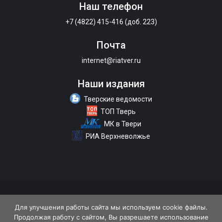
Наш телефон
+7 (4822) 415-416 (доб. 223)
Почта
internet@riatver.ru
Наши издания
Тверские ведомости
ТОП Тверь
МК в Твери
РИА Верхневолжье
О портале
Размещение рекламы
Контакты
Для улучшения работы сайта мы используем cookie файлы.
Продолжая работу с сайтом, Вы разрешаете использование
Политика конфиденциальности