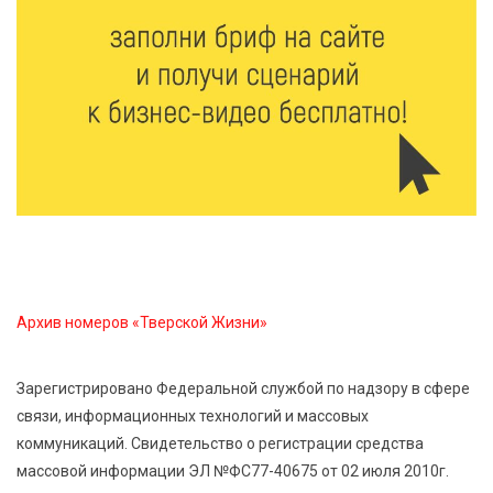
6 Авг 2026 18:01
290
«Дух больших побед»: глава спорткомитета оценил
состояние СШОР по гребле в Твери
6 Авг 2026 17:01
337
День рождения Светофора: в детском саду № 6
прошел необычный урок безопасности
6 Авг 2026 16:41
510
В Твери пройдёт дополнительный день приёма в
колледжи
Архив номеров «Тверской Жизни»
6 Авг 2026 16:37
319
Зарегистрировано Федеральной службой по надзору в сфере
Исследование: ежемесячная смена категорий
связи, информационных технологий и массовых
кешбэка создает волны спроса
коммуникаций. Свидетельство о регистрации средства
массовой информации ЭЛ №ФС77-40675 от 02 июля 2010г.
6 Авг 2026 16:28
484