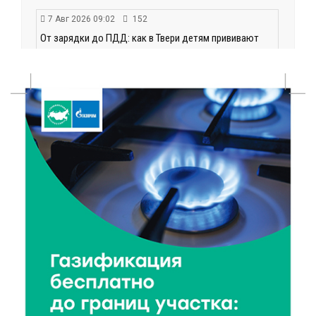
7 Авг 2026 09:02
152
От зарядки до ПДД: как в Твери детям прививают
здоровый образ жизни и навыки дорожной
безопасности
6 Авг 2026 23:07
371
От ливней к ясным дням: как изменится погода в
Твери в начале августа
6 Авг 2026 22:02
375
В Твери прошла акция «Светлячок»: как сделать
ребенка видимым для водителей в любую погоду
6 Авг 2026 21:15
314
Водителям региона напоминают о правилах
перевозки детей в машине