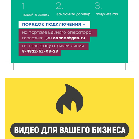
6 Авг 2026 21:01
353
Триумф на воде: Тверская область взяла 13 медалей
и командный зачёт первенства России по гребле
6 Авг 2026 20:01
517
Тверские школьники покорили Дальний Восток:
итоги смены в ВДЦ «Океан»
6 Авг 2026 19:01
520
Забота о пациентах и врачах: в ГКБ №7 стало ещё
комфортнее
6 Авг 2026 18:18
373
Большие деньги для большой модернизации
тверских заводов