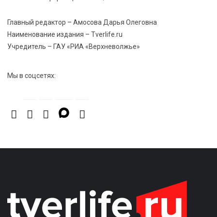
7 Авг 2026 18:01
373
Главный редактор – Амосова Дарья Олеговна
День арбуза отметили ребята в Андреапольском
Наименование издания – Tverlife.ru
Доме культуры
Учредитель – ГАУ «РИА «Верхневолжье»
Мы в соцсетях: