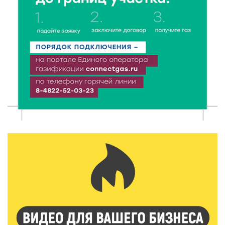
Сотрудники УФСИН по Тверской области
поддержали Всероссийскую акцию ко Дню
физкультурника
7 Авг 2026 22:02
313
Новые правила РЖД: пассажиров начнут
информировать об изменениях маршрута в
цифровом формате
7 Авг 2026 21:02
463
Социальный фонд РФ представил актуальные
данные о численности пенсионеров
7 Авг 2026 20:02
367
Как питаться, чтобы мозг работал лучше:
рекомендации фитнес ‑ специалиста Александра
Семина