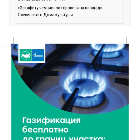
«Эстафету чемпионов» провели на площади
Оленинского Дома культуры
8 Авг 2026 07:58
221
В Нелидово открылся бассейн
8 Авг 2026 05:02
234
В Тверской области провели Арбузный книжный
день
7 Авг 2026 23:02
304
В Тверской области стартовала четвертая смена:
инспекторы ГИБДД напомнили школьникам
правила безопасности в автобусах
7 Авг 2026 22:32
316