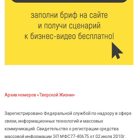
7 Авг 2026 19:02
414
Ботанические лаборатории в школах: Тверская
область запускает масштабный экопроект
7 Авг 2026 18:52
753
В Ржеве чествовали работников строительной
отрасли
7 Авг 2026 18:10
248
Зарядка со стражем порядка объединила детей в
«Чайке»
Архив номеров «Тверской Жизни»
7 Авг 2026 18:02
523
Зарегистрировано Федеральной службой по надзору в сфере
В Нило-Столобенской пустыни началась
связи, информационных технологий и массовых
реставрация фасада исторической
коммуникаций. Свидетельство о регистрации средства
Крестовоздвиженской церкви
массовой информации ЭЛ №ФС77-40675 от 02 июля 2010г.