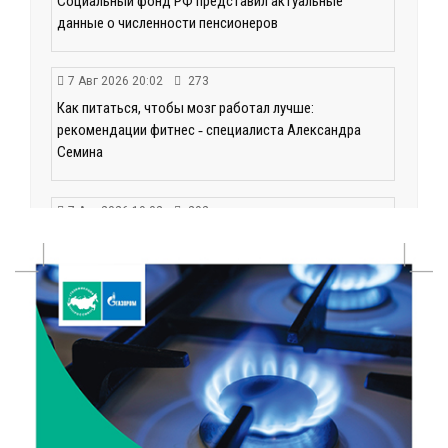
Социальный фонд РФ представил актуальные
данные о численности пенсионеров
7 Авг 2026 20:02
273
Как питаться, чтобы мозг работал лучше:
рекомендации фитнес ‑ специалиста Александра
Семина
7 Авг 2026 19:02
292
Ботанические лаборатории в школах: Тверская
область запускает масштабный экопроект
7 Авг 2026 18:52
593
В Ржеве чествовали работников строительной
отрасли
7 Авг 2026 18:10
181