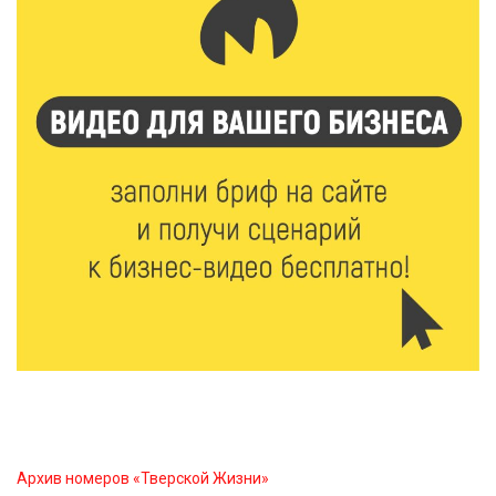
Без прав и лицензий: итоги проверки таксистов в
Твери
7 Авг 2026 16:02
516
Сладкая программа в Твери: дегустация мёда и
рассказ о жизни пчёл
7 Авг 2026 15:41
274
Открыт набор на программу амбассадоров для
студентов российских вузов
7 Авг 2026 15:37
265
Жителям Тверской области напомнили об
опасности домашних заготовок
7 Авг 2026 15:32
327
Архив номеров «Тверской Жизни»
Золотой век “Горьковки”: как А. М. Кузнецова