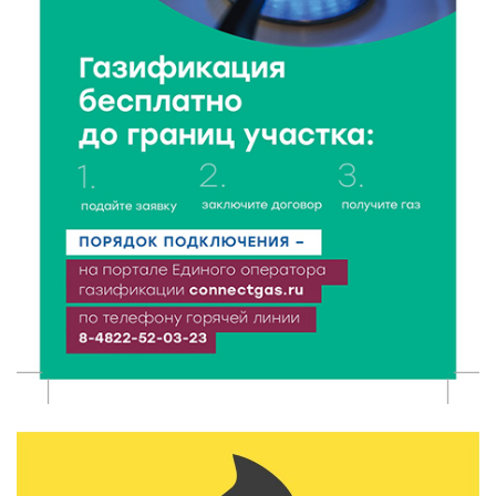
Зарядка со стражем порядка объединила детей в
«Чайке»
7 Авг 2026 18:02
399
В Нило-Столобенской пустыни началась
реставрация фасада исторической
Крестовоздвиженской церкви
7 Авг 2026 18:01
283
День арбуза отметили ребята в Андреапольском
Доме культуры
7 Авг 2026 17:02
320
Названы первые победители программы «Земский
работник культуры» в Тверской области
7 Авг 2026 16:32
547