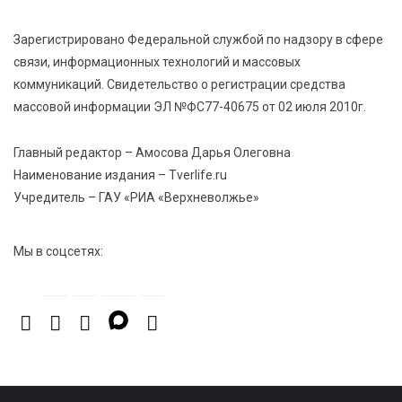
изменила библиотечную жизнь Верхневолжья
Зарегистрировано Федеральной службой по надзору в сфере
связи, информационных технологий и массовых
7 Авг 2026 15:30
301
коммуникаций. Свидетельство о регистрации средства
«Россети Центр» отремонтировали почти 270
массовой информации ЭЛ №ФС77-40675 от 02 июля 2010г.
трансформаторных подстанций и более 146 км ЛЭП
в Тверской области
Главный редактор – Амосова Дарья Олеговна
Наименование издания – Tverlife.ru
7 Авг 2026 15:10
307
Учредитель – ГАУ «РИА «Верхневолжье»
На Петербургском марафоне «Пушкин — Петербург»
появится новая беговая трасса для
профессиональных спортсменов
Мы в соцсетях: