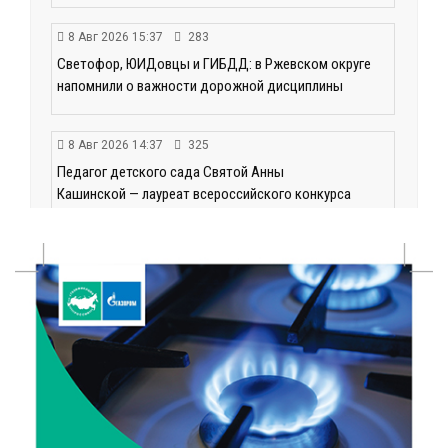
8 Авг 2026 15:37
283
Светофор, ЮИДовцы и ГИБДД: в Ржевском округе
напомнили о важности дорожной дисциплины
8 Авг 2026 14:37
325
Педагог детского сада Святой Анны
Кашинской — лауреат всероссийского конкурса
8 Авг 2026 14:23
243
Тверские экологи сняли на видео медвежий обед
8 Авг 2026 14:14
397
Виталий Королев запустил веловолну на Волге в
Калязине
8 Авг 2026 13:37
610