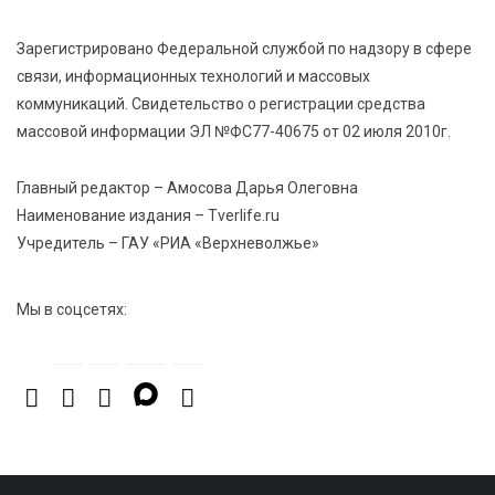
Зарегистрировано Федеральной службой по надзору в сфере
7 Авг 2026 23:02
535
связи, информационных технологий и массовых
В Тверской области стартовала четвертая смена:
коммуникаций. Свидетельство о регистрации средства
инспекторы ГИБДД напомнили школьникам
правила безопасности в автобусах
массовой информации ЭЛ №ФС77-40675 от 02 июля 2010г.
Главный редактор – Амосова Дарья Олеговна
Наименование издания – Tverlife.ru
Учредитель – ГАУ «РИА «Верхневолжье»
Мы в соцсетях: