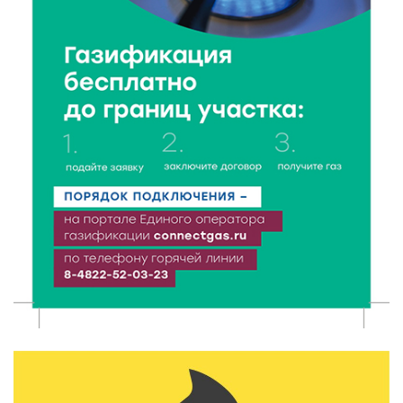
Чем удивит X Международный фестиваль «Калитка»
в 2026 году?
8 Авг 2026 12:37
353
Забыл вещи в транспорте? Рассказываем, что ждёт
пассажиров по новым правилам
8 Авг 2026 12:12
1165
Более 40 миллионов на металлургию получил бизнес
Твери
8 Авг 2026 11:37
384
От теории до практики: в детских лагерях Тверской
области проходят «Дни безопасности»
8 Авг 2026 10:37
360