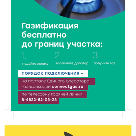
В Твери прошла акция «Светлячок»: как сделать
ребенка видимым для водителей в любую погоду
6 Авг 2026 21:15
314
Водителям региона напоминают о правилах
перевозки детей в машине
6 Авг 2026 21:01
353
Триумф на воде: Тверская область взяла 13 медалей
и командный зачёт первенства России по гребле
6 Авг 2026 20:01
517
Тверские школьники покорили Дальний Восток:
итоги смены в ВДЦ «Океан»
6 Авг 2026 19:01
520
Забота о пациентах и врачах: в ГКБ №7 стало ещё