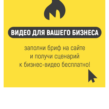
комфортнее
6 Авг 2026 18:18
373
Большие деньги для большой модернизации
тверских заводов
6 Авг 2026 18:01
290
«Дух больших побед»: глава спорткомитета оценил
состояние СШОР по гребле в Твери
6 Авг 2026 17:01
337
День рождения Светофора: в детском саду № 6
прошел необычный урок безопасности
6 Авг 2026 16:41
510
В Твери пройдёт дополнительный день приёма в
колледжи