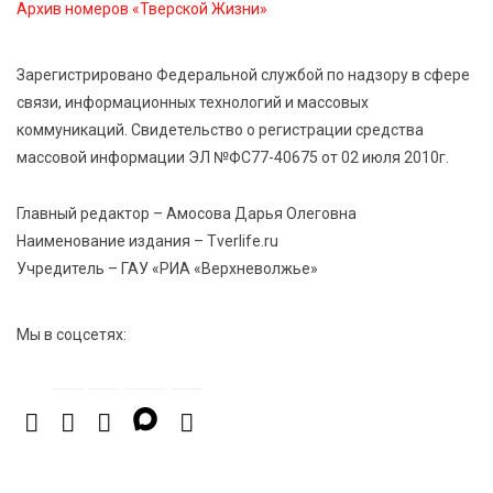
Архив номеров «Тверской Жизни»
6 Авг 2026 16:37
319
Зарегистрировано Федеральной службой по надзору в сфере
Исследование: ежемесячная смена категорий
связи, информационных технологий и массовых
кешбэка создает волны спроса
коммуникаций. Свидетельство о регистрации средства
массовой информации ЭЛ №ФС77-40675 от 02 июля 2010г.
6 Авг 2026 16:28
484
Тверские «Романтики» покорили Витебск своей
Главный редактор – Амосова Дарья Олеговна
хореографией
Наименование издания – Tverlife.ru
Учредитель – ГАУ «РИА «Верхневолжье»
Мы в соцсетях: