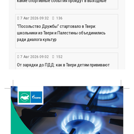
какие спортивные события пройдут в выходные
7 Авг 2026 09:32
136
“Посольство Дружбы” стартовало в Твери:
школьники из Твери и Палестины объединились
ради диалога культур
7 Авг 2026 09:02
152
От зарядки до ПДД: как в Твери детям прививают
здоровый образ жизни и навыки дорожной
безопасности
6 Авг 2026 23:07
384
От ливней к ясным дням: как изменится погода в
Твери в начале августа
6 Авг 2026 22:02
375