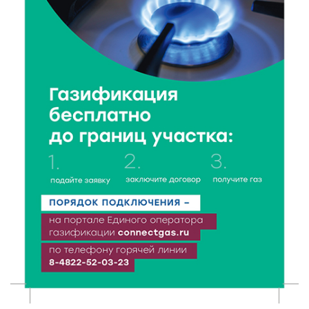
Исследование: ежемесячная смена категорий
кешбэка создает волны спроса
6 Авг 2026 16:28
219
Тверские «Романтики» покорили Витебск своей
хореографией
6 Авг 2026 16:08
240
Виталий Королев наградил строителей и
анонсировал новые проекты
6 Авг 2026 16:02
101
Объем выдачи ипотеки в России вырос на 38%
6 Авг 2026 16:01
140
Калининские футболисты представят Тверскую
область на всероссийском марафоне «Земля