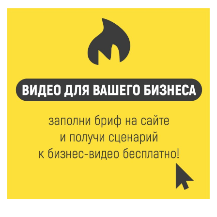
спорта»
6 Авг 2026 15:48
297
Голубев проверил школы и детсады Зубцова к 1
сентября
6 Авг 2026 15:01
170
От Твери до Москвы: выставка художника
Владимира Васильева о героях СВО проходит в РГБ
6 Авг 2026 14:55
143
В Твери создали соединения для кормовых
добавок, повышающие продуктивность
сельхозживотных
6 Авг 2026 14:01
191