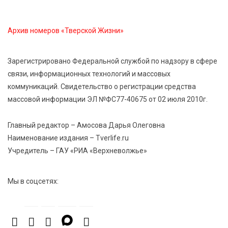
Мультфильм своими руками: в Твери дети сняли
ленту по мотивам басни «Карась»
Архив номеров «Тверской Жизни»
6 Авг 2026 13:38
297
Виталий Королев: Тверская область станет
Зарегистрировано Федеральной службой по надзору в сфере
спортивной столицей России
связи, информационных технологий и массовых
коммуникаций. Свидетельство о регистрации средства
6 Авг 2026 13:02
299
массовой информации ЭЛ №ФС77-40675 от 02 июля 2010г.
Рынок труда 2026: где в Тверской области самые
высокие зарплаты и как изменились доходы
Главный редактор – Амосова Дарья Олеговна
Наименование издания – Tverlife.ru
Учредитель – ГАУ «РИА «Верхневолжье»
Мы в соцсетях: