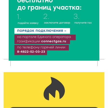
Ботанические лаборатории в школах: Тверская
область запускает масштабный экопроект
7 Авг 2026 18:52
670
В Ржеве чествовали работников строительной
отрасли
7 Авг 2026 18:10
222
Зарядка со стражем порядка объединила детей в
«Чайке»
7 Авг 2026 18:02
494
В Нило-Столобенской пустыни началась
реставрация фасада исторической
Крестовоздвиженской церкви
7 Авг 2026 18:01
335