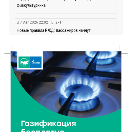
физкультурника
7 Авг 2026 22:02
271
Новые правила РЖД: пассажиров начнут
информировать об изменениях маршрута в
цифровом формате
7 Авг 2026 21:02
405
Социальный фонд РФ представил актуальные
данные о численности пенсионеров
7 Авг 2026 20:02
335
Как питаться, чтобы мозг работал лучше:
рекомендации фитнес ‑ специалиста Александра
Семина
7 Авг 2026 19:02
347