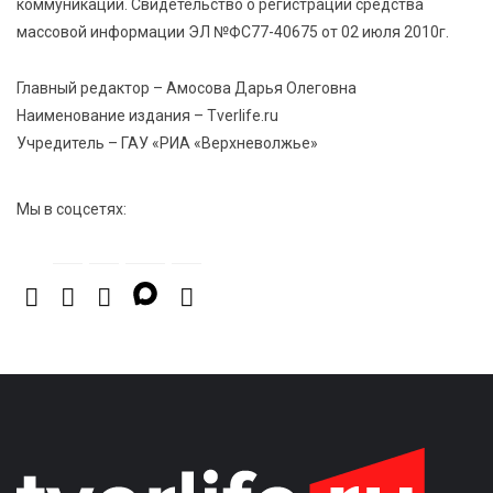
коммуникаций. Свидетельство о регистрации средства
Открыт набор на программу амбассадоров для
массовой информации ЭЛ №ФС77-40675 от 02 июля 2010г.
студентов российских вузов
Главный редактор – Амосова Дарья Олеговна
7 Авг 2026 15:37
304
Наименование издания – Tverlife.ru
Жителям Тверской области напомнили об
Учредитель – ГАУ «РИА «Верхневолжье»
опасности домашних заготовок
Мы в соцсетях: