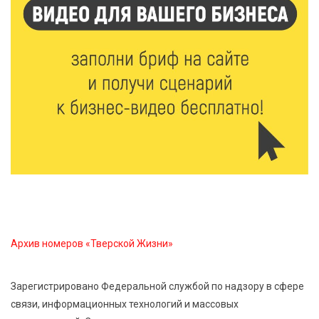
День арбуза отметили ребята в Андреапольском
Доме культуры
7 Авг 2026 17:02
386
Названы первые победители программы «Земский
работник культуры» в Тверской области
7 Авг 2026 16:32
653
Без прав и лицензий: итоги проверки таксистов в
Твери
7 Авг 2026 16:02
612
Архив номеров «Тверской Жизни»
Сладкая программа в Твери: дегустация мёда и
рассказ о жизни пчёл
Зарегистрировано Федеральной службой по надзору в сфере
связи, информационных технологий и массовых
7 Авг 2026 15:41
323