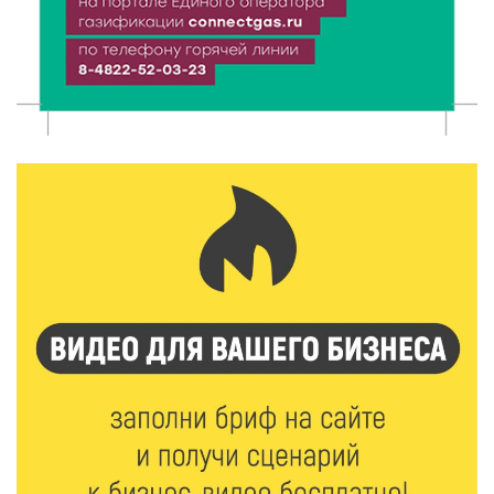
Твери
8 Авг 2026 11:37
291
От теории до практики: в детских лагерях Тверской
области проходят «Дни безопасности»
8 Авг 2026 10:37
248
Арбуз без риска: на что обратить внимание при
покупке — советы Роскачества
8 Авг 2026 10:21
299
Виталий Королев рассказал о доступном спорте
для жителей Верхневолжья
8 Авг 2026 09:18
231
«Эстафету чемпионов» провели на площади