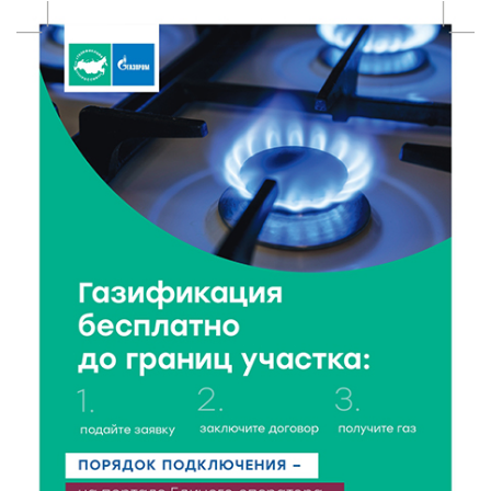
8 Авг 2026 14:23
143
Тверские экологи сняли на видео медвежий обед
8 Авг 2026 14:14
173
Виталий Королев запустил веловолну на Волге в
Калязине
8 Авг 2026 13:37
388
Чем удивит X Международный фестиваль «Калитка»
в 2026 году?
8 Авг 2026 12:37
227
Забыл вещи в транспорте? Рассказываем, что ждёт
пассажиров по новым правилам
8 Авг 2026 12:12
526
Более 40 миллионов на металлургию получил бизнес