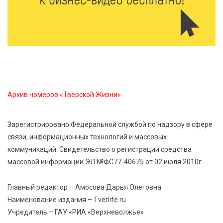
Оленинского Дома культуры
8 Авг 2026 07:58
328
В Нелидово открылся бассейн
8 Авг 2026 05:02
315
В Тверской области провели Арбузный книжный
Архив номеров «Тверской Жизни»
день
Зарегистрировано Федеральной службой по надзору в сфере
7 Авг 2026 23:02
389
связи, информационных технологий и массовых
В Тверской области стартовала четвертая смена:
коммуникаций. Свидетельство о регистрации средства
инспекторы ГИБДД напомнили школьникам
правила безопасности в автобусах
массовой информации ЭЛ №ФС77-40675 от 02 июля 2010г.
Главный редактор – Амосова Дарья Олеговна
Наименование издания – Tverlife.ru
Учредитель – ГАУ «РИА «Верхневолжье»