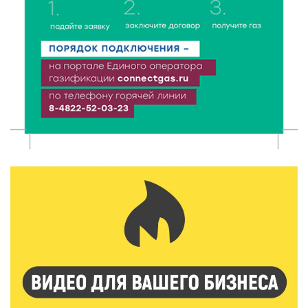
День арбуза отметили ребята в Андреапольском
Доме культуры
7 Авг 2026 17:02
274
Названы первые победители программы «Земский
работник культуры» в Тверской области
7 Авг 2026 16:32
467
Без прав и лицензий: итоги проверки таксистов в
Твери
7 Авг 2026 16:02
434
Сладкая программа в Твери: дегустация мёда и
рассказ о жизни пчёл
7 Авг 2026 15:41
223
Открыт набор на программу амбассадоров для