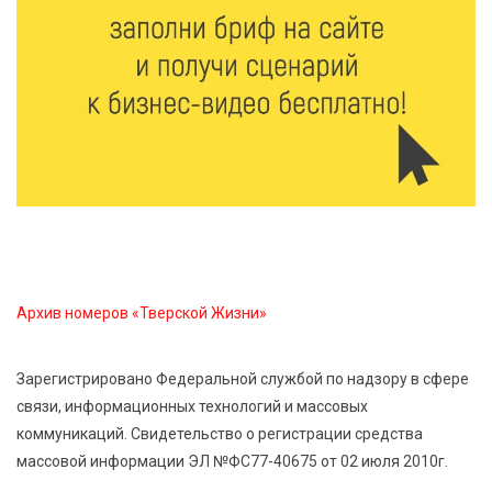
студентов российских вузов
7 Авг 2026 15:37
208
Жителям Тверской области напомнили об
опасности домашних заготовок
7 Авг 2026 15:32
302
Золотой век “Горьковки”: как А. М. Кузнецова
изменила библиотечную жизнь Верхневолжья
Архив номеров «Тверской Жизни»
7 Авг 2026 15:30
264
«Россети Центр» отремонтировали почти 270
трансформаторных подстанций и более 146 км ЛЭП
Зарегистрировано Федеральной службой по надзору в сфере
в Тверской области
связи, информационных технологий и массовых
коммуникаций. Свидетельство о регистрации средства
7 Авг 2026 15:10
261
массовой информации ЭЛ №ФС77-40675 от 02 июля 2010г.
На Петербургском марафоне «Пушкин — Петербург»