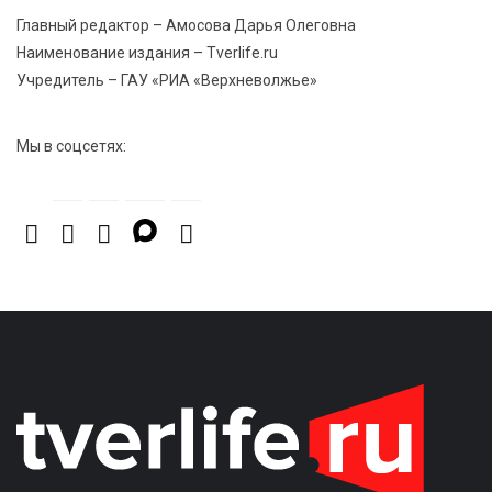
появится новая беговая трасса для
Главный редактор – Амосова Дарья Олеговна
профессиональных спортсменов
Наименование издания – Tverlife.ru
Учредитель – ГАУ «РИА «Верхневолжье»
7 Авг 2026 15:02
1107
От звёздочек к чемпионам: в Твери отметили
Мы в соцсетях:
заслуги тренеров и атлетов