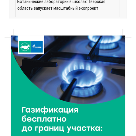
Ботанические лаборатории в школах: Тверская
область запускает масштабный экопроект
7 Авг 2026 18:52
511
В Ржеве чествовали работников строительной
отрасли
7 Авг 2026 18:10
144
Зарядка со стражем порядка объединила детей в
«Чайке»
7 Авг 2026 18:02
345
В Нило-Столобенской пустыни началась
реставрация фасада исторической
Крестовоздвиженской церкви
7 Авг 2026 18:01
216