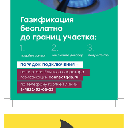
7 Авг 2026 22:32
316
Сотрудники УФСИН по Тверской области
поддержали Всероссийскую акцию ко Дню
физкультурника
7 Авг 2026 22:02
313
Новые правила РЖД: пассажиров начнут
информировать об изменениях маршрута в
цифровом формате
7 Авг 2026 21:02
447
Социальный фонд РФ представил актуальные
данные о численности пенсионеров
7 Авг 2026 20:02
367
Как питаться, чтобы мозг работал лучше:
рекомендации фитнес ‑ специалиста Александра
Семина