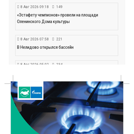
8 Авг 2026 09:18
149
«Эстафету чемпионов» провели на площади
Оленинского Дома культуры
8 Авг 2026 07:58
221
В Нелидово открылся бассейн
8 Авг 2026 05:02
234
В Тверской области провели Арбузный книжный
день
7 Авг 2026 23:02
304
В Тверской области стартовала четвертая смена:
инспекторы ГИБДД напомнили школьникам
правила безопасности в автобусах