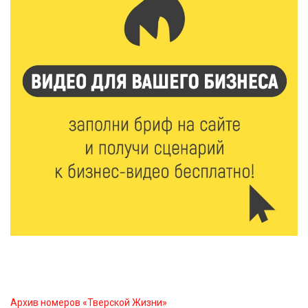
7 Авг 2026 19:02
401
Ботанические лаборатории в школах: Тверская
область запускает масштабный экопроект
7 Авг 2026 18:52
725
В Ржеве чествовали работников строительной
отрасли
7 Авг 2026 18:10
248
Зарядка со стражем порядка объединила детей в
«Чайке»
7 Авг 2026 18:02
523
В Нило-Столобенской пустыни началась
реставрация фасада исторической
Архив номеров «Тверской Жизни»
Крестовоздвиженской церкви