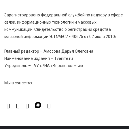
Зарегистрировано Федеральной службой по надзору в сфере
7 Авг 2026 18:01
362
связи, информационных технологий и массовых
День арбуза отметили ребята в Андреапольском
коммуникаций. Свидетельство о регистрации средства
Доме культуры
массовой информации ЭЛ №ФС77-40675 от 02 июля 2010г.
7 Авг 2026 17:02
400
Главный редактор – Амосова Дарья Олеговна
Названы первые победители программы «Земский
Наименование издания – Tverlife.ru
работник культуры» в Тверской области
Учредитель – ГАУ «РИА «Верхневолжье»
Мы в соцсетях: