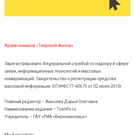
6 Авг 2026 14:55
286
В Твери создали соединения для кормовых
добавок, повышающие продуктивность
сельхозживотных
Архив номеров «Тверской Жизни»
6 Авг 2026 14:01
287
Мультфильм своими руками: в Твери дети сняли
Зарегистрировано Федеральной службой по надзору в сфере
ленту по мотивам басни «Карась»
связи, информационных технологий и массовых
коммуникаций. Свидетельство о регистрации средства
6 Авг 2026 13:38
412
массовой информации ЭЛ №ФС77-40675 от 02 июля 2010г.
Виталий Королев: Тверская область станет
спортивной столицей России
Главный редактор – Амосова Дарья Олеговна
Наименование издания – Tverlife.ru
Учредитель – ГАУ «РИА «Верхневолжье»
Мы в соцсетях: