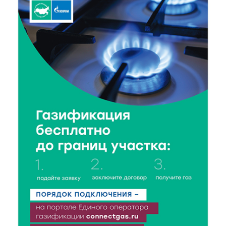
прошел необычный урок безопасности
6 Авг 2026 16:41
442
В Твери пройдёт дополнительный день приёма в
колледжи
6 Авг 2026 16:37
268
Исследование: ежемесячная смена категорий
кешбэка создает волны спроса
6 Авг 2026 16:28
405
Тверские «Романтики» покорили Витебск своей
хореографией
6 Авг 2026 16:08
493
Виталий Королев наградил строителей и