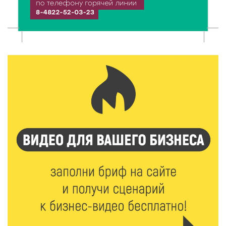
анонсировал новые проекты
6 Авг 2026 16:02
216
Объем выдачи ипотеки в России вырос на 38%
6 Авг 2026 16:01
244
Калининские футболисты представят Тверскую
область на всероссийском марафоне «Земля
спорта»
6 Авг 2026 15:48
558
Голубев проверил школы и детсады Зубцова к 1
сентября
6 Авг 2026 15:01
312
От Твери до Москвы: выставка художника
Владимира Васильева о героях СВО проходит в РГБ