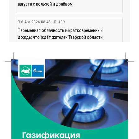
августа с пользой и драйвом
6 Авг 2026 08:40
139
Переменная облачность и кратковременный
дождь: что ждёт жителей Тверской области
сегодня
6 Авг 2026 08:10
189
В Твери открываются две масштабные выставки
известных художников
5 Авг 2026 23:02
392
В парке Твери прошла познавательная акция от
Госавтоинспекции
5 Авг 2026 22:02
375
Названы самые грамотные профессии по итогам