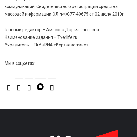
коммуникаций. Свидетельство о регистрации средства
5 Авг 2026 16:16
111
массовой информации ЭЛ №ФС77-40675 от 02 июля 2010г.
21 компания Верхневолжья получила статус
«Сделано в России»
Главный редактор – Амосова Дарья Олеговна
Наименование издания – Tverlife.ru
5 Авг 2026 16:02
396
Учредитель – ГАУ «РИА «Верхневолжье»
Спорт и дисциплина: транспортные полицейские
Вышнего Волочка провели зарядку для школьников
Мы в соцсетях: