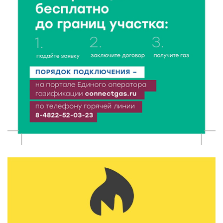
«Тотального диктанта»
5 Авг 2026 21:02
379
От детских площадок до спортивных арен: в
Калининском округе подвели итоги программы
поддержки местных инициатив
5 Авг 2026 20:02
292
Большая гонка на Волге: 8 августа Калязин станет
центром всероссийского велоспорта
5 Авг 2026 19:02
395
Туристический азарт и командный дух: в
Максатихинском округе завершился молодёжный
фестиваль
5 Авг 2026 18:42
349