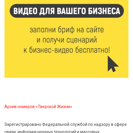
Виталий Королев: 58 пространств благоустроят в
Верхневолжье
5 Авг 2026 18:07
578
От Святого Августина до кислотных рейвов:
необычная лекция об истории танцевальной
музыки
5 Авг 2026 17:07
437
Завершается обустройство трассы
Витязи — Духовщина — Белый — Нелидово в
Тверской области
Архив номеров «Тверской Жизни»
5 Авг 2026 16:32
407
«Зарядка со стражем порядка»: как в Нелидово
приобщают детей к здоровому образу жизни
Зарегистрировано Федеральной службой по надзору в сфере
связи, информационных технологий и массовых