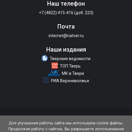
Наш телефон
+7 (4822) 415-416 (доб. 223)
Почта
internet@riatver.ru
Наши издания
Тверские ведомости
ТОП Тверь
МК в Твери
РИА Верхневолжье
О портале
Размещение рекламы
Контакты
Для улучшения работы сайта мы используем cookie файлы.
Продолжая работу с сайтом, Вы разрешаете использование
Политика конфиденциальности