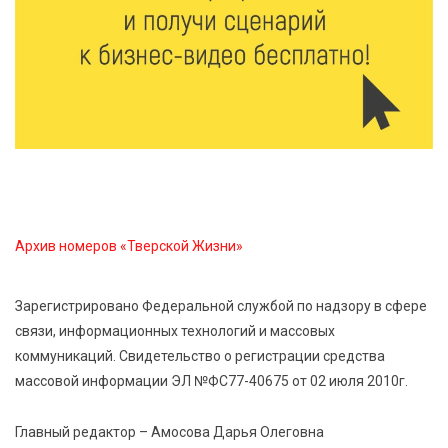
7 Авг 2026 15:37
237
Жителям Тверской области напомнили об
опасности домашних заготовок
7 Авг 2026 15:32
315
Золотой век “Горьковки”: как А. М. Кузнецова
изменила библиотечную жизнь Верхневолжья
Архив номеров «Тверской Жизни»
7 Авг 2026 15:30
290
«Россети Центр» отремонтировали почти 270
трансформаторных подстанций и более 146 км ЛЭП
Зарегистрировано Федеральной службой по надзору в сфере
в Тверской области
связи, информационных технологий и массовых
коммуникаций. Свидетельство о регистрации средства
7 Авг 2026 15:10
276
массовой информации ЭЛ №ФС77-40675 от 02 июля 2010г.
На Петербургском марафоне «Пушкин — Петербург»
появится новая беговая трасса для
Главный редактор – Амосова Дарья Олеговна
профессиональных спортсменов