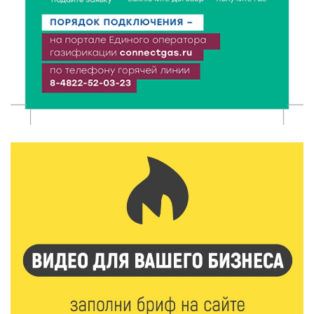
7 Авг 2026 17:02
298
Названы первые победители программы «Земский
работник культуры» в Тверской области
7 Авг 2026 16:32
502
Без прав и лицензий: итоги проверки таксистов в
Твери
7 Авг 2026 16:02
461
Сладкая программа в Твери: дегустация мёда и
рассказ о жизни пчёл
7 Авг 2026 15:41
246
Открыт набор на программу амбассадоров для
студентов российских вузов