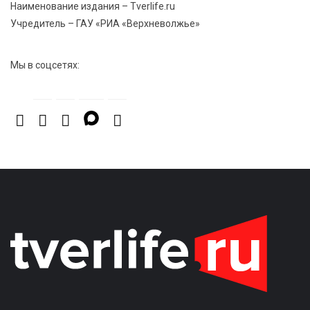
Наименование издания – Tverlife.ru
Учредитель – ГАУ «РИА «Верхневолжье»
7 Авг 2026 15:02
1132
От звёздочек к чемпионам: в Твери отметили
Мы в соцсетях:
заслуги тренеров и атлетов