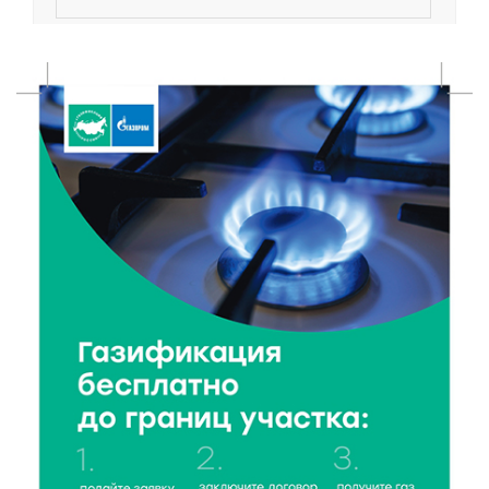
7 Авг 2026 18:52
539
В Ржеве чествовали работников строительной
отрасли
7 Авг 2026 18:10
169
Зарядка со стражем порядка объединила детей в
«Чайке»
7 Авг 2026 18:02
373
В Нило-Столобенской пустыни началась
реставрация фасада исторической
Крестовоздвиженской церкви
7 Авг 2026 18:01
255
День арбуза отметили ребята в Андреапольском
Доме культуры