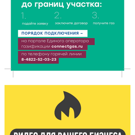
6 Авг 2026 15:48
242
Голубев проверил школы и детсады Зубцова к 1
сентября
6 Авг 2026 15:01
143
От Твери до Москвы: выставка художника
Владимира Васильева о героях СВО проходит в РГБ
6 Авг 2026 14:55
119
В Твери создали соединения для кормовых
добавок, повышающие продуктивность
сельхозживотных
6 Авг 2026 14:01
169
Мультфильм своими руками: в Твери дети сняли
ленту по мотивам басни «Карась»