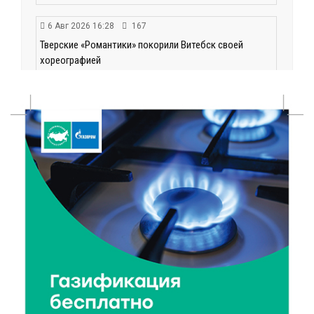
6 Авг 2026 16:28
167
Тверские «Романтики» покорили Витебск своей
хореографией
6 Авг 2026 16:08
189
Виталий Королев наградил строителей и
анонсировал новые проекты
6 Авг 2026 16:02
74
Объем выдачи ипотеки в России вырос на 38%
6 Авг 2026 16:01
114
Калининские футболисты представят Тверскую
область на всероссийском марафоне «Земля
спорта»