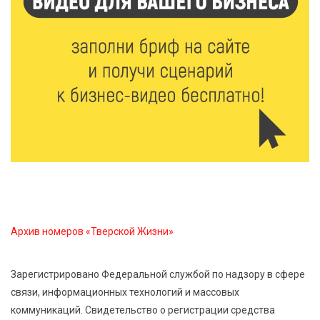
6 Авг 2026 13:38
239
Виталий Королев: Тверская область станет
спортивной столицей России
6 Авг 2026 13:02
256
Рынок труда 2026: где в Тверской области самые
высокие зарплаты и как изменились доходы
6 Авг 2026 12:43
3278
Водителям автобусов в Тверской области
компенсируют ипотеку
Архив номеров «Тверской Жизни»
6 Авг 2026 12:01
208
Развитие надпрофессиональных компетенций:
Зарегистрировано Федеральной службой по надзору в сфере
студенческий актив ТвГМУ посетил культурную
связи, информационных технологий и массовых
столицу России
коммуникаций. Свидетельство о регистрации средства