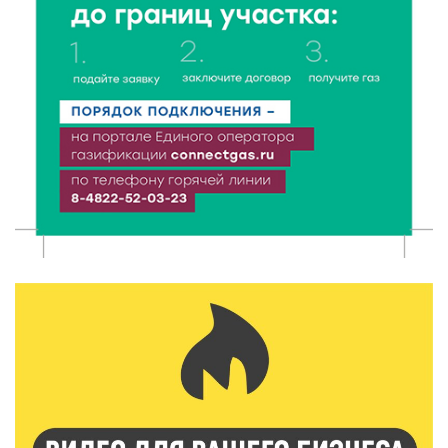
Забыл вещи в транспорте? Рассказываем, что ждёт
пассажиров по новым правилам
8 Авг 2026 12:12
563
Более 40 миллионов на металлургию получил бизнес
Твери
8 Авг 2026 11:37
291
От теории до практики: в детских лагерях Тверской
области проходят «Дни безопасности»
8 Авг 2026 10:37
248
Арбуз без риска: на что обратить внимание при
покупке — советы Роскачества
8 Авг 2026 10:21
299