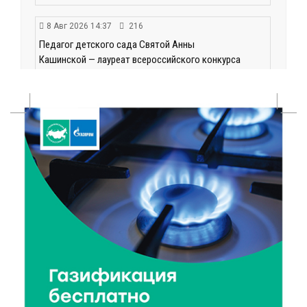
8 Авг 2026 14:37
216
Педагог детского сада Святой Анны
Кашинской — лауреат всероссийского конкурса
8 Авг 2026 14:23
143
Тверские экологи сняли на видео медвежий обед
8 Авг 2026 14:14
173
Виталий Королев запустил веловолну на Волге в
Калязине
8 Авг 2026 13:37
388
Чем удивит X Международный фестиваль «Калитка»
в 2026 году?
8 Авг 2026 12:37
227