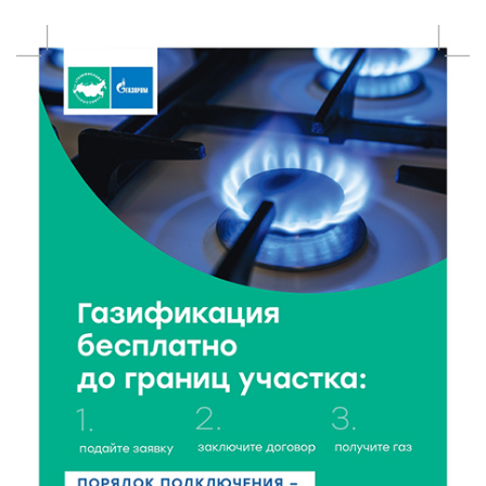
Виталий Королев: 58 пространств благоустроят в
Верхневолжье
5 Авг 2026 18:07
310
От Святого Августина до кислотных рейвов:
необычная лекция об истории танцевальной
музыки
5 Авг 2026 17:07
343
Завершается обустройство трассы
Витязи — Духовщина — Белый — Нелидово в
Тверской области
5 Авг 2026 16:32
348
«Зарядка со стражем порядка»: как в Нелидово
приобщают детей к здоровому образу жизни