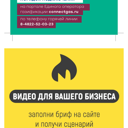
5 Авг 2026 16:02
314
Спорт и дисциплина: транспортные полицейские
Вышнего Волочка провели зарядку для школьников
5 Авг 2026 15:56
474
Виталий Королев дал старт новым туристическим
проектам в регионе
5 Авг 2026 15:32
380
В Калининском округе отметят День
физкультурника масштабной Спартакиадой
5 Авг 2026 15:25
268
Около 2300 учащихся школ и колледжей прошли
обучение в УМЦ «Авангард» при ВУЦ ТвГТУ
5 Авг 2026 15:02
356