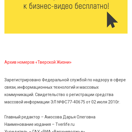
От детских зон до полётов на шарах: в парке
«Гришкино» готовят масштабный праздник
5 Авг 2026 14:44
250
Россияне полюбили «раскладушки» и «книжки»
5 Авг 2026 14:32
357
Архив номеров «Тверской Жизни»
Топ-4 направлений: какие специальности стали
самыми популярными у абитуриентов в 2026 году
Зарегистрировано Федеральной службой по надзору в сфере
связи, информационных технологий и массовых
5 Авг 2026 14:02
1110
коммуникаций. Свидетельство о регистрации средства
В Введенской церкви Торжка завершился важный
массовой информации ЭЛ №ФС77-40675 от 02 июля 2010г.
этап реставрации
Главный редактор – Амосова Дарья Олеговна
5 Авг 2026 13:32
392
Наименование издания – Tverlife.ru
Строки, согревающие сердце»: тверские поэты
Учредитель – ГАУ «РИА «Верхневолжье»