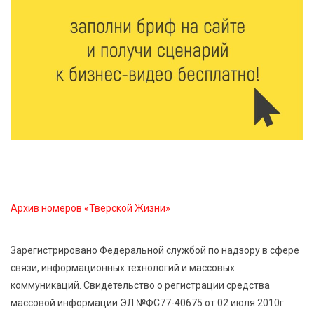
В Твери создали соединения для кормовых
добавок, повышающие продуктивность
сельхозживотных
6 Авг 2026 14:01
191
Мультфильм своими руками: в Твери дети сняли
ленту по мотивам басни «Карась»
6 Авг 2026 13:38
297
Виталий Королев: Тверская область станет
спортивной столицей России
Архив номеров «Тверской Жизни»
6 Авг 2026 13:02
299
Рынок труда 2026: где в Тверской области самые
Зарегистрировано Федеральной службой по надзору в сфере
высокие зарплаты и как изменились доходы
связи, информационных технологий и массовых
коммуникаций. Свидетельство о регистрации средства
6 Авг 2026 12:43
3767
массовой информации ЭЛ №ФС77-40675 от 02 июля 2010г.