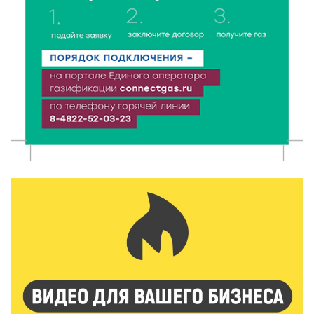
Объем выдачи ипотеки в России вырос на 38%
6 Авг 2026 16:01
140
Калининские футболисты представят Тверскую
область на всероссийском марафоне «Земля
спорта»
6 Авг 2026 15:48
297
Голубев проверил школы и детсады Зубцова к 1
сентября
6 Авг 2026 15:01
170
От Твери до Москвы: выставка художника
Владимира Васильева о героях СВО проходит в РГБ
6 Авг 2026 14:55
143