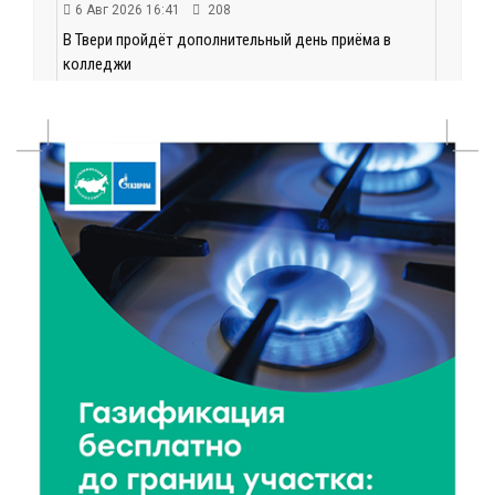
6 Авг 2026 16:41
208
В Твери пройдёт дополнительный день приёма в
колледжи
6 Авг 2026 16:37
128
Исследование: ежемесячная смена категорий
кешбэка создает волны спроса
6 Авг 2026 16:28
219
Тверские «Романтики» покорили Витебск своей
хореографией
6 Авг 2026 16:08
240
Виталий Королев наградил строителей и
анонсировал новые проекты
6 Авг 2026 16:02
101