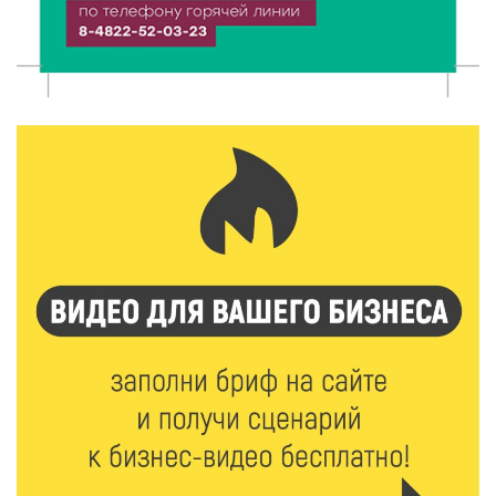
6 Авг 2026 21:01
353
Триумф на воде: Тверская область взяла 13 медалей
и командный зачёт первенства России по гребле
6 Авг 2026 20:01
517
Тверские школьники покорили Дальний Восток:
итоги смены в ВДЦ «Океан»
6 Авг 2026 19:01
520
Забота о пациентах и врачах: в ГКБ №7 стало ещё
комфортнее
6 Авг 2026 18:18
373
Большие деньги для большой модернизации
тверских заводов
6 Авг 2026 18:01
290