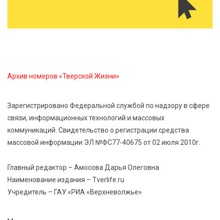
«Дух больших побед»: глава спорткомитета оценил
состояние СШОР по гребле в Твери
6 Авг 2026 17:01
350
День рождения Светофора: в детском саду № 6
прошел необычный урок безопасности
Архив номеров «Тверской Жизни»
6 Авг 2026 16:41
510
Зарегистрировано Федеральной службой по надзору в сфере
В Твери пройдёт дополнительный день приёма в
связи, информационных технологий и массовых
колледжи
коммуникаций. Свидетельство о регистрации средства
массовой информации ЭЛ №ФС77-40675 от 02 июля 2010г.
6 Авг 2026 16:37
319
Исследование: ежемесячная смена категорий
Главный редактор – Амосова Дарья Олеговна
кешбэка создает волны спроса
Наименование издания – Tverlife.ru
Учредитель – ГАУ «РИА «Верхневолжье»