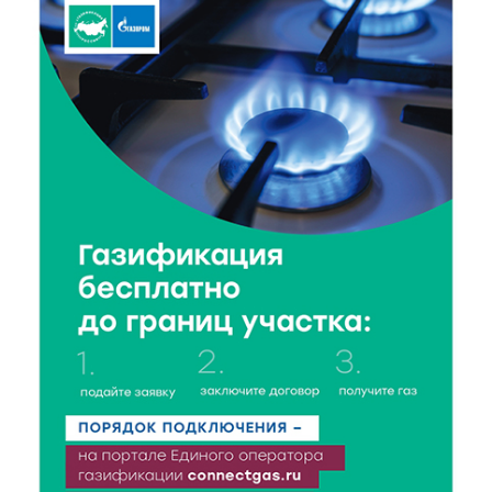
От зарядки до ПДД: как в Твери детям прививают
здоровый образ жизни и навыки дорожной
безопасности
6 Авг 2026 23:07
384
От ливней к ясным дням: как изменится погода в
Твери в начале августа
6 Авг 2026 22:02
375
В Твери прошла акция «Светлячок»: как сделать
ребенка видимым для водителей в любую погоду
6 Авг 2026 21:15
314
Водителям региона напоминают о правилах
перевозки детей в машине