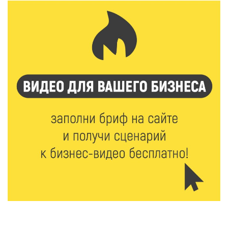
В Твери прошла акция «Светлячок»: как сделать
ребенка видимым для водителей в любую погоду
6 Авг 2026 21:15
325
Водителям региона напоминают о правилах
перевозки детей в машине
6 Авг 2026 21:01
368
Триумф на воде: Тверская область взяла 13 медалей
и командный зачёт первенства России по гребле
6 Авг 2026 20:01
528
Тверские школьники покорили Дальний Восток:
итоги смены в ВДЦ «Океан»
6 Авг 2026 19:01
544