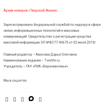
Забота о пациентах и врачах: в ГКБ №7 стало ещё
комфортнее
Архив номеров «Тверской Жизни»
6 Авг 2026 18:18
373
Зарегистрировано Федеральной службой по надзору в сфере
Большие деньги для большой модернизации
связи, информационных технологий и массовых
тверских заводов
коммуникаций. Свидетельство о регистрации средства
массовой информации ЭЛ №ФС77-40675 от 02 июля 2010г.
6 Авг 2026 18:01
304
«Дух больших побед»: глава спорткомитета оценил
Главный редактор – Амосова Дарья Олеговна
состояние СШОР по гребле в Твери
Наименование издания – Tverlife.ru
Учредитель – ГАУ «РИА «Верхневолжье»
Мы в соцсетях: