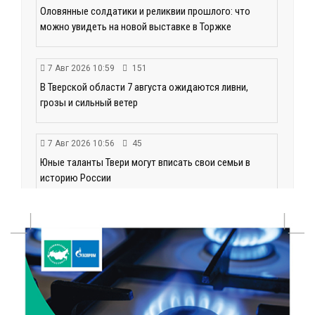
Оловянные солдатики и реликвии прошлого: что
можно увидеть на новой выставке в Торжке
7 Авг 2026 10:59
151
В Тверской области 7 августа ожидаются ливни,
грозы и сильный ветер
7 Авг 2026 10:56
45
Юные таланты Твери могут вписать свои семьи в
историю России
7 Авг 2026 10:32
107
«Сказки леса» в Кимрах: новая выставка
раскрывает красоту заповедных уголков России
7 Авг 2026 10:02
92
День физкультурника в Тверской области: где и