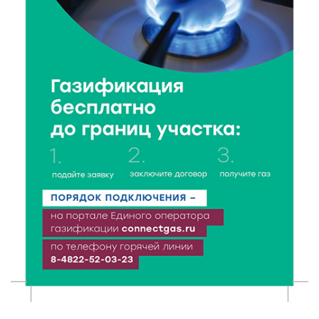
какие спортивные события пройдут в выходные
7 Авг 2026 09:32
159
“Посольство Дружбы” стартовало в Твери:
школьники из Твери и Палестины объединились
ради диалога культур
7 Авг 2026 09:02
152
От зарядки до ПДД: как в Твери детям прививают
здоровый образ жизни и навыки дорожной
безопасности
6 Авг 2026 23:07
384
От ливней к ясным дням: как изменится погода в
Твери в начале августа
6 Авг 2026 22:02
390