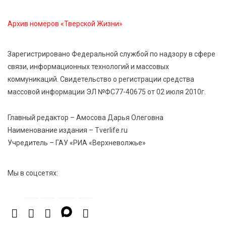
5 Авг 2026 16:02
364
Архив номеров «Тверской Жизни»
Спорт и дисциплина: транспортные полицейские
Вышнего Волочка провели зарядку для школьников
Зарегистрировано Федеральной службой по надзору в сфере
связи, информационных технологий и массовых
5 Авг 2026 15:56
501
коммуникаций. Свидетельство о регистрации средства
Виталий Королев дал старт новым туристическим
массовой информации ЭЛ №ФС77-40675 от 02 июля 2010г.
проектам в регионе
Главный редактор – Амосова Дарья Олеговна
5 Авг 2026 15:32
396
Наименование издания – Tverlife.ru
В Калининском округе отметят День
Учредитель – ГАУ «РИА «Верхневолжье»
физкультурника масштабной Спартакиадой
Мы в соцсетях: