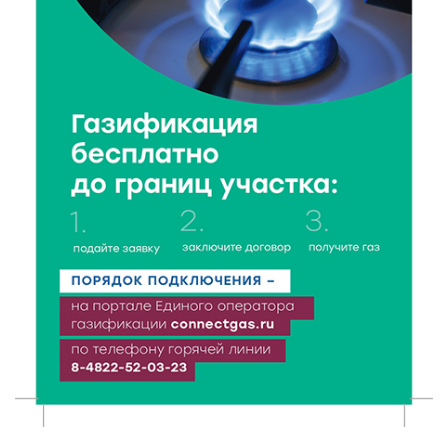
От детских площадок до спортивных арен: в
Калининском округе подвели итоги программы
поддержки местных инициатив
5 Авг 2026 20:02
268
Большая гонка на Волге: 8 августа Калязин станет
центром всероссийского велоспорта
5 Авг 2026 19:02
372
Туристический азарт и командный дух: в
Максатихинском округе завершился молодёжный
фестиваль
5 Авг 2026 18:42
298
Виталий Королев: 58 пространств благоустроят в
Верхневолжье