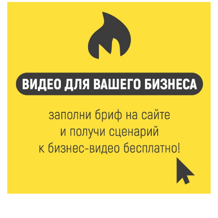
5 Авг 2026 18:07
563
От Святого Августина до кислотных рейвов:
необычная лекция об истории танцевальной
музыки
5 Авг 2026 17:07
409
Завершается обустройство трассы
Витязи — Духовщина — Белый — Нелидово в
Тверской области
5 Авг 2026 16:32
377
«Зарядка со стражем порядка»: как в Нелидово
приобщают детей к здоровому образу жизни
5 Авг 2026 16:16
81
21 компания Верхневолжья получила статус
«Сделано в России»