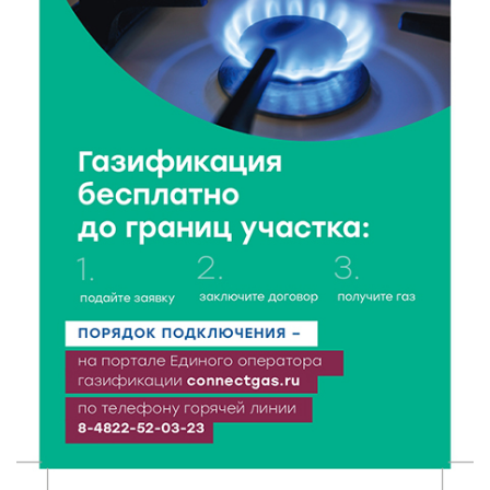
данные о численности пенсионеров
7 Авг 2026 20:02
273
Как питаться, чтобы мозг работал лучше:
рекомендации фитнес ‑ специалиста Александра
Семина
7 Авг 2026 19:02
281
Ботанические лаборатории в школах: Тверская
область запускает масштабный экопроект
7 Авг 2026 18:52
566
В Ржеве чествовали работников строительной
отрасли
7 Авг 2026 18:10
169
Зарядка со стражем порядка объединила детей в