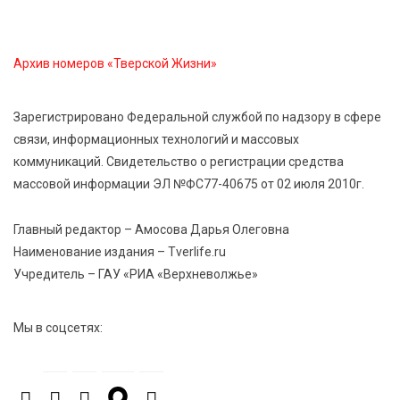
Твери
Архив номеров «Тверской Жизни»
7 Авг 2026 16:02
500
Сладкая программа в Твери: дегустация мёда и
рассказ о жизни пчёл
Зарегистрировано Федеральной службой по надзору в сфере
связи, информационных технологий и массовых
коммуникаций. Свидетельство о регистрации средства
7 Авг 2026 15:41
258
массовой информации ЭЛ №ФС77-40675 от 02 июля 2010г.
Открыт набор на программу амбассадоров для
студентов российских вузов
Главный редактор – Амосова Дарья Олеговна
Наименование издания – Tverlife.ru
7 Авг 2026 15:37
252
Учредитель – ГАУ «РИА «Верхневолжье»
Жителям Тверской области напомнили об
опасности домашних заготовок
Мы в соцсетях:
7 Авг 2026 15:32
315
Золотой век “Горьковки”: как А. М. Кузнецова
изменила библиотечную жизнь Верхневолжья