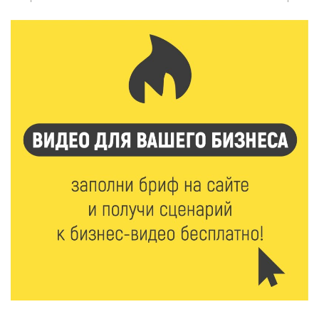
«Чайке»
7 Авг 2026 18:02
373
В Нило-Столобенской пустыни началась
реставрация фасада исторической
Крестовоздвиженской церкви
7 Авг 2026 18:01
270
День арбуза отметили ребята в Андреапольском
Доме культуры
7 Авг 2026 17:02
320
Названы первые победители программы «Земский
работник культуры» в Тверской области
7 Авг 2026 16:32
532
Без прав и лицензий: итоги проверки таксистов в