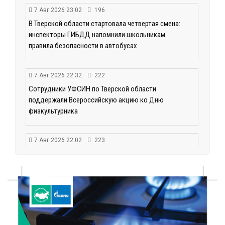
7 Авг 2026 23:02
196
В Тверской области стартовала четвертая смена:
инспекторы ГИБДД напомнили школьникам
правила безопасности в автобусах
7 Авг 2026 22:32
222
Сотрудники УФСИН по Тверской области
поддержали Всероссийскую акцию ко Дню
физкультурника
7 Авг 2026 22:02
223
Новые правила РЖД: пассажиров начнут
информировать об изменениях маршрута в
цифровом формате
7 Авг 2026 21:02
307
Социальный фонд РФ представил актуальные