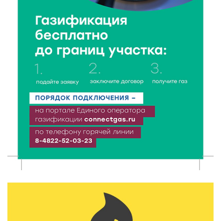
Исследование: ежемесячная смена категорий
кешбэка создает волны спроса
6 Авг 2026 16:28
349
Тверские «Романтики» покорили Витебск своей
хореографией
6 Авг 2026 16:08
411
Виталий Королев наградил строителей и
анонсировал новые проекты
6 Авг 2026 16:02
150
Объем выдачи ипотеки в России вырос на 38%
6 Авг 2026 16:01
217
Калининские футболисты представят Тверскую