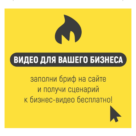
Спорт и дисциплина: транспортные полицейские
Вышнего Волочка провели зарядку для школьников
5 Авг 2026 15:56
446
Виталий Королев дал старт новым туристическим
проектам в регионе
5 Авг 2026 15:32
322
В Калининском округе отметят День
физкультурника масштабной Спартакиадой
5 Авг 2026 15:25
253
Около 2300 учащихся школ и колледжей прошли
обучение в УМЦ «Авангард» при ВУЦ ТвГТУ
5 Авг 2026 15:02
345
От детских зон до полётов на шарах: в парке