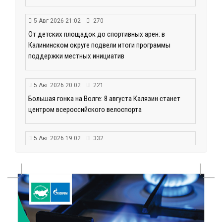
5 Авг 2026 21:02
270
От детских площадок до спортивных арен: в
Калининском округе подвели итоги программы
поддержки местных инициатив
5 Авг 2026 20:02
221
Большая гонка на Волге: 8 августа Калязин станет
центром всероссийского велоспорта
5 Авг 2026 19:02
332
Туристический азарт и командный дух: в
Максатихинском округе завершился молодёжный
фестиваль
5 Авг 2026 18:42
177
Виталий Королев: 58 пространств благоустроят в