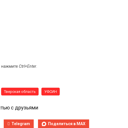
и нажмите
Ctrl+Enter
.
Тверская область
УФСИН
тью с друзьями
Telegram
Поделиться в MAX