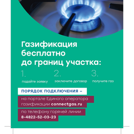
Верхневолжье
5 Авг 2026 18:07
298
От Святого Августина до кислотных рейвов:
необычная лекция об истории танцевальной
музыки
5 Авг 2026 17:07
300
Завершается обустройство трассы
Витязи — Духовщина — Белый — Нелидово в
Тверской области
5 Авг 2026 16:32
337
«Зарядка со стражем порядка»: как в Нелидово
приобщают детей к здоровому образу жизни
5 Авг 2026 16:02
302