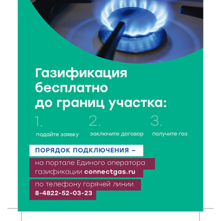
цифровом формате
7 Авг 2026 21:02
337
Социальный фонд РФ представил актуальные
данные о численности пенсионеров
7 Авг 2026 20:02
285
Как питаться, чтобы мозг работал лучше:
рекомендации фитнес ‑ специалиста Александра
Семина
7 Авг 2026 19:02
292
Ботанические лаборатории в школах: Тверская
область запускает масштабный экопроект
7 Авг 2026 18:52
619
В Ржеве чествовали работников строительной