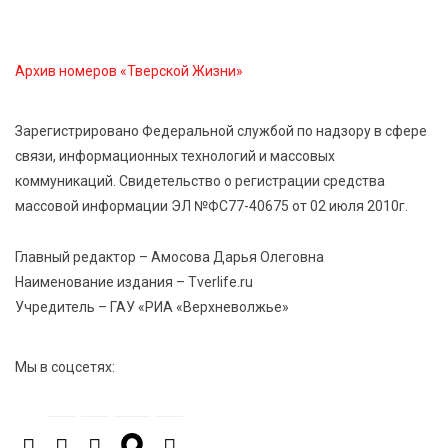
работник культуры» в Тверской области
Архив номеров «Тверской Жизни»
7 Авг 2026 16:32
585
Без прав и лицензий: итоги проверки таксистов в
Твери
Зарегистрировано Федеральной службой по надзору в сфере
связи, информационных технологий и массовых
коммуникаций. Свидетельство о регистрации средства
7 Авг 2026 16:02
544
массовой информации ЭЛ №ФС77-40675 от 02 июля 2010г.
Сладкая программа в Твери: дегустация мёда и
рассказ о жизни пчёл
Главный редактор – Амосова Дарья Олеговна
Наименование издания – Tverlife.ru
7 Авг 2026 15:41
274
Учредитель – ГАУ «РИА «Верхневолжье»
Открыт набор на программу амбассадоров для
студентов российских вузов
Мы в соцсетях:
7 Авг 2026 15:37
265
Жителям Тверской области напомнили об
опасности домашних заготовок