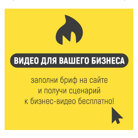
отрасли
7 Авг 2026 18:10
181
Зарядка со стражем порядка объединила детей в
«Чайке»
7 Авг 2026 18:02
442
В Нило-Столобенской пустыни началась
реставрация фасада исторической
Крестовоздвиженской церкви
7 Авг 2026 18:01
311
День арбуза отметили ребята в Андреапольском
Доме культуры
7 Авг 2026 17:02
335
Названы первые победители программы «Земский