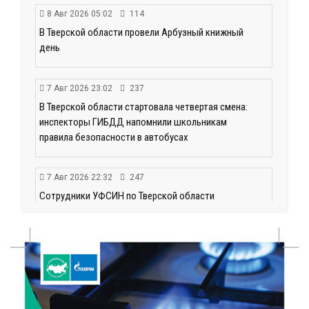
8 Авг 2026 05:02
114
В Тверской области провели Арбузный книжный
день
7 Авг 2026 23:02
237
В Тверской области стартовала четвертая смена:
инспекторы ГИБДД напомнили школьникам
правила безопасности в автобусах
7 Авг 2026 22:32
247
Сотрудники УФСИН по Тверской области
поддержали Всероссийскую акцию ко Дню
физкультурника
7 Авг 2026 22:02
247
Новые правила РЖД: пассажиров начнут
информировать об изменениях маршрута в