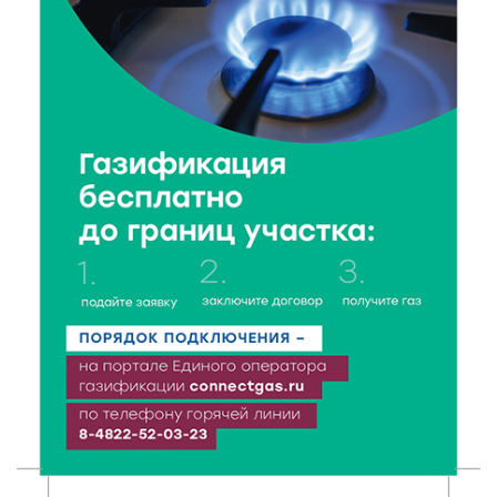
7 Авг 2026 16:02
150
Сладкая программа в Твери: дегустация мёда и
рассказ о жизни пчёл
7 Авг 2026 15:41
97
Открыт набор на программу амбассадоров для
студентов российских вузов
7 Авг 2026 15:37
75
Жителям Тверской области напомнили об
опасности домашних заготовок
7 Авг 2026 15:32
121
Золотой век “Горьковки”: как А. М. Кузнецова
изменила библиотечную жизнь Верхневолжья