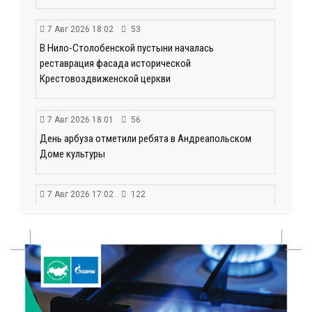
7 Авг 2026 18:02
53
В Нило-Столобенской пустыни началась
реставрация фасада исторической
Крестовоздвиженской церкви
7 Авг 2026 18:01
56
День арбуза отметили ребята в Андреапольском
Доме культуры
7 Авг 2026 17:02
122
Названы первые победители программы «Земский
работник культуры» в Тверской области
7 Авг 2026 16:32
159
Без прав и лицензий: итоги проверки таксистов в
Твери