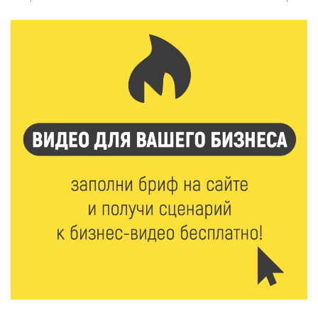
7 Авг 2026 15:30
87
«Россети Центр» отремонтировали почти 270
трансформаторных подстанций и более 146 км ЛЭП
в Тверской области
7 Авг 2026 15:10
86
На Петербургском марафоне «Пушкин — Петербург»
появится новая беговая трасса для
профессиональных спортсменов
7 Авг 2026 15:02
812
От звёздочек к чемпионам: в Твери отметили
заслуги тренеров и атлетов
7 Авг 2026 14:46
110
Медицина стала самым популярным направлением у
абитуриентов в 2026 году