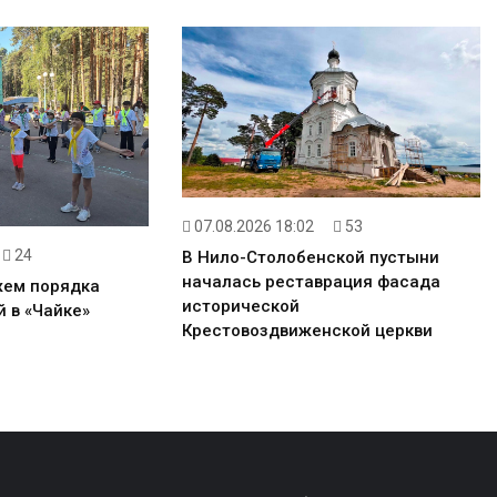
07.08.2026 18:02
53
24
В Нило-Столобенской пустыни
началась реставрация фасада
жем порядка
исторической
 в «Чайке»
Крестовоздвиженской церкви