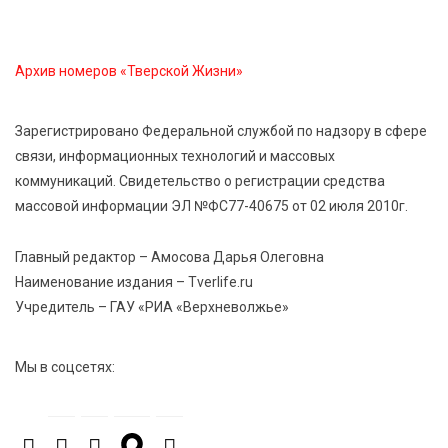
7 Авг 2026 14:31
133
Архив номеров «Тверской Жизни»
От сортировки мусора до жилья для ветеранов СВО:
Владимир Васильев посетил СНТ в Твери
Зарегистрировано Федеральной службой по надзору в сфере
связи, информационных технологий и массовых
7 Авг 2026 14:02
155
коммуникаций. Свидетельство о регистрации средства
Владимир Васильев получил удостоверение
массовой информации ЭЛ №ФС77-40675 от 02 июля 2010г.
кандидата в депутаты Госдумы IX созыва
Главный редактор – Амосова Дарья Олеговна
7 Авг 2026 13:32
245
Наименование издания – Tverlife.ru
В Старице состоится бесплатный фестиваль
Учредитель – ГАУ «РИА «Верхневолжье»
авиамоделей
Мы в соцсетях:
7 Авг 2026 13:02
193
Как уберечься от клещей: рекомендации
Роспотребнадзора и текущая статистика