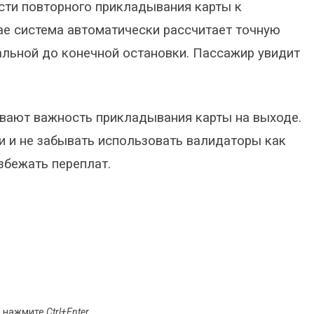
сти повторного прикладывания карты к
чае система автоматически рассчитает точную
альной до конечной остановки. Пассажир увидит
вают важность прикладывания карты на выходе.
 и не забывать использовать валидаторы как
избежать переплат.
и нажмите
Ctrl+Enter
.