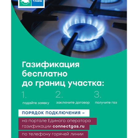
6 Авг 2026 16:01
114
Калининские футболисты представят Тверскую
область на всероссийском марафоне «Земля
спорта»
6 Авг 2026 15:48
242
Голубев проверил школы и детсады Зубцова к 1
сентября
6 Авг 2026 15:01
129
От Твери до Москвы: выставка художника
Владимира Васильева о героях СВО проходит в РГБ
6 Авг 2026 14:55
119
В Твери создали соединения для кормовых
добавок, повышающие продуктивность