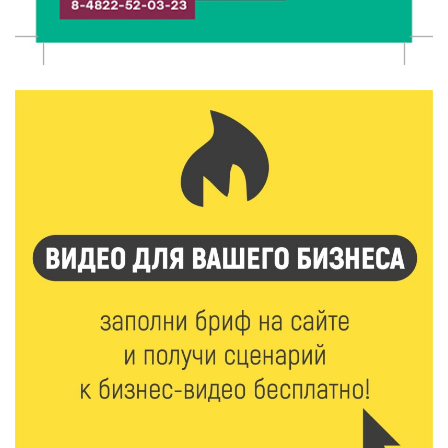
сельхозживотных
6 Авг 2026 14:01
169
Мультфильм своими руками: в Твери дети сняли
ленту по мотивам басни «Карась»
6 Авг 2026 13:38
227
Виталий Королев: Тверская область станет
спортивной столицей России
6 Авг 2026 13:02
244
Рынок труда 2026: где в Тверской области самые
высокие зарплаты и как изменились доходы
6 Авг 2026 12:43
2932
Водителям автобусов в Тверской области
компенсируют ипотеку