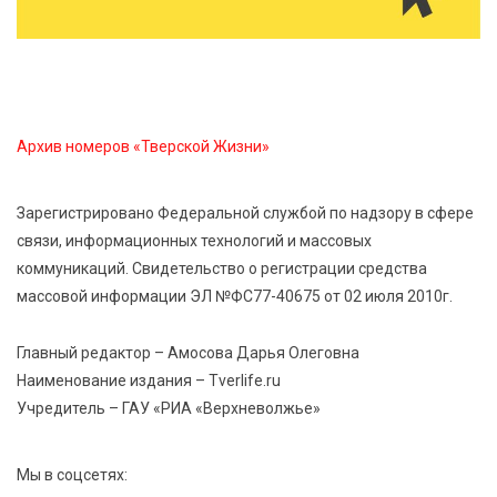
6 Авг 2026 12:01
196
Развитие надпрофессиональных компетенций:
студенческий актив ТвГМУ посетил культурную
столицу России
Архив номеров «Тверской Жизни»
6 Авг 2026 11:31
277
Зарегистрировано Федеральной службой по надзору в сфере
Уйти красиво: как жители Твери расстаются с
связи, информационных технологий и массовых
работодателями
коммуникаций. Свидетельство о регистрации средства
массовой информации ЭЛ №ФС77-40675 от 02 июля 2010г.
6 Авг 2026 11:25
267
В Твери обновили отделение гнойной хирургии
Главный редактор – Амосова Дарья Олеговна
Наименование издания – Tverlife.ru
Учредитель – ГАУ «РИА «Верхневолжье»
Мы в соцсетях: