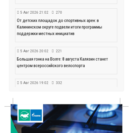
5 Авг 2026 21:02
270
От детских площадок до спортивных арен: в
Калининском округе подвели итоги программы
поддержки местных инициатив
5 Авг 2026 20:02
221
Большая гонка на Волге: 8 августа Калязин станет
центром всероссийского велоспорта
5 Авг 2026 19:02
332
Туристический азарт и командный дух: в
Максатихинском округе завершился молодёжный
фестиваль
5 Авг 2026 18:42
177
Виталий Королев: 58 пространств благоустроят в