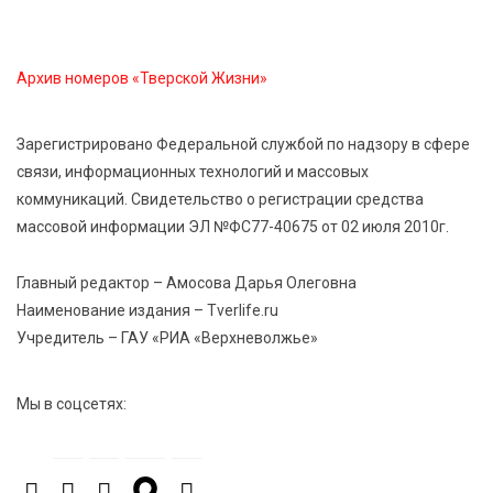
«Гришкино» готовят масштабный праздник
Архив номеров «Тверской Жизни»
5 Авг 2026 14:44
235
Россияне полюбили «раскладушки» и «книжки»
Зарегистрировано Федеральной службой по надзору в сфере
связи, информационных технологий и массовых
5 Авг 2026 14:32
346
коммуникаций. Свидетельство о регистрации средства
Топ-4 направлений: какие специальности стали
массовой информации ЭЛ №ФС77-40675 от 02 июля 2010г.
самыми популярными у абитуриентов в 2026 году
Главный редактор – Амосова Дарья Олеговна
5 Авг 2026 14:02
1086
Наименование издания – Tverlife.ru
В Введенской церкви Торжка завершился важный
Учредитель – ГАУ «РИА «Верхневолжье»
этап реставрации
Мы в соцсетях:
5 Авг 2026 13:32
381
Строки, согревающие сердце»: тверские поэты
передали сборники стихов в зону СВО