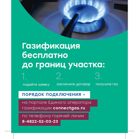
Верхневолжье
5 Авг 2026 18:07
298
От Святого Августина до кислотных рейвов:
необычная лекция об истории танцевальной
музыки
5 Авг 2026 17:07
300
Завершается обустройство трассы
Витязи — Духовщина — Белый — Нелидово в
Тверской области
5 Авг 2026 16:32
337
«Зарядка со стражем порядка»: как в Нелидово
приобщают детей к здоровому образу жизни
5 Авг 2026 16:02
302