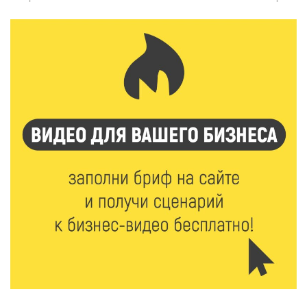
Спорт и дисциплина: транспортные полицейские
Вышнего Волочка провели зарядку для школьников
5 Авг 2026 15:56
446
Виталий Королев дал старт новым туристическим
проектам в регионе
5 Авг 2026 15:32
322
В Калининском округе отметят День
физкультурника масштабной Спартакиадой
5 Авг 2026 15:25
253
Около 2300 учащихся школ и колледжей прошли
обучение в УМЦ «Авангард» при ВУЦ ТвГТУ
5 Авг 2026 15:02
345
От детских зон до полётов на шарах: в парке